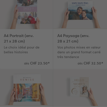
CEWE myPhotos
Conseils décoration murale
Boîte à friandises personnalisée
Accessoires
CEWE myPhotos
Nouveautés
Accessoires
A4 Portrait (env.
A4 Paysage (env.
21 x 28 cm)
28 x 21 cm)
Le choix idéal pour de
Vos photos mises en valeur
belles histoires
dans un grand format carré
très tendance
CHF 23.50
*
CHF 32.50
*
dès
dès