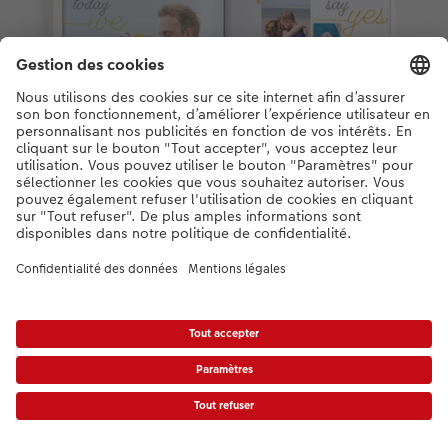
Commander des livres photo tout au long de
l’année
Un livre photo permet de rassembler les souvenirs des plus
beaux événements, comme un mariage, un voyage ou une fête
de famille. Nous aimons nous remémorer d’anciens souvenirs,
nous feuilletons nos livres photo des années plus tard et nous
nous étonnons de voir que le temps a passé si vite.
Offrez à vos photos un cadre qui leur permettra de rayonner –
dans un livre photo personnalisé de CEWE. Que ce soit pour
vous-même ou pour offrir à ceux qui vous sont chers : vous
pouvez très rapidement créer, faire imprimer puis profiter