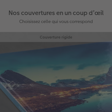
Nos couvertures en un coup d’œil
Choisissez celle qui vous correspond
Couverture rigide
La plus plébiscitée par nos clients.
Très résistante grâce à une fabrication de haute
qualité, elle protège durablement vos plus belles
créations photo.
Ultra haute résistance
Le recto, le verso et la tranche sont
entièrement personnalisables
Effets reliefs disponibles sur le titre de la
couverture (vernis, argent, or ou rose
doré au choix)
Disponible pour les formats : A5, Carré,