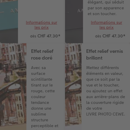
élégant, qui séduit
par son apparence
et son toucher.
Informations sur
Informations sur
les prix
les prix
CHF 47.30
*
CHF 47.30
*
dès
dès
Effet relief
Effet relief vernis
rose doré
brillant
Avec sa
Mettez différents
surface
éléments en valeur,
scintillante
que ce soit par la
tirant sur le
vue et le toucher,
rouge, cette
ou ajoutez un effet
couleur
aux arrière-plans de
tendance
la couverture rigide
donne une
de votre
sublime
LIVRE PHOTO CEWE.
structure
perceptible et