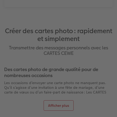
Créer des cartes photo : rapidement
et simplement
Transmettre des messages personnels avec les
CARTES CEWE
Des cartes photo de grande qualité pour de
nombreuses occasions
Les occasions d’envoyer une carte photo ne manquent pas.
Qu’il s’agisse d’une invitation à une fête de mariage, d’une
carte de vœux ou d’un faire-part de naissance : Les CARTES
CEWE sont un moyen original et élégant de transmettre vos
messages. Créez des cartes uniques avec vos propres photos
Afficher plus
sous la forme de cartes postales en différents formats. Elles
sont inscriptibles et imprimables d’un côté. Profitez des
différentes possibilités de création pour utiliser également les