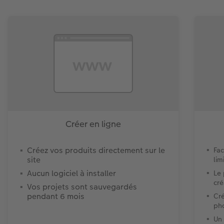
Créer en ligne
Créez vos produits directement sur le
Fac
site
lim
Aucun logiciel à installer
Le
cré
Vos projets sont sauvegardés
pendant 6 mois
Cré
ph
Un 