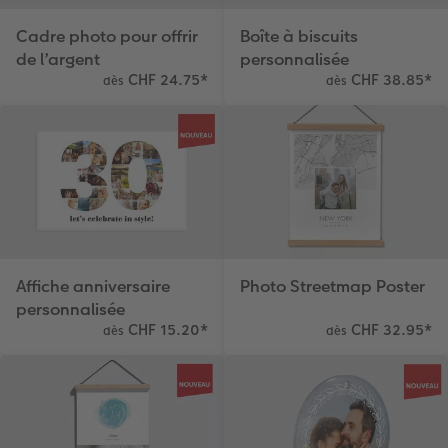
Témoignages clients
CEWE myPhotos
Photo sur carton mousse
Carte cadeau CEWE
Cadre photo pour offrir
Boîte à biscuits
de l’argent
personnalisée
Coffeetable Book «Art Collection»
Multi-déco
CEWE myPhotos
CHF 24.75
*
CHF 38.85
*
dès
dès
CEWE myPhotos
Conseils décoration murale
Boîte à friandises personnalisée
Accessoires
CEWE myPhotos
Nouveautés
Accessoires
Affiche anniversaire
Photo Streetmap Poster
personnalisée
CHF 15.20
*
CHF 32.95
*
dès
dès