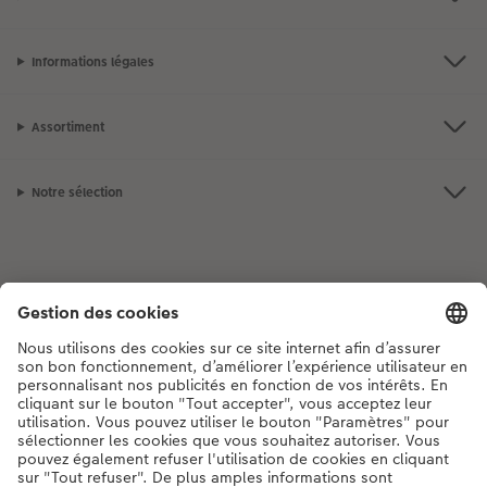
Informations légales
Assortiment
Notre sélection
Si vous avez des questions concernant nos produits ou votre commande,
n'hésitez pas à nous contacter du lundi au dimanche, de 9h00 à 20h00
(hors jours fériés), au numéro de téléphone
044 499 00 12
• 7j/7 • de 9h à
20h
DE
|
FR
|
IT