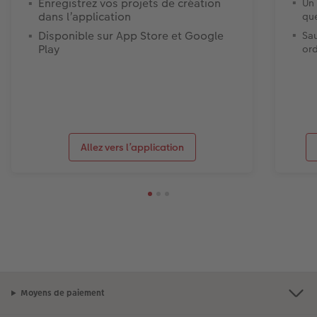
Enregistrez vos projets de création
Un 
dans l’application
que
Disponible sur App Store et Google
Sau
Play
ord
Allez vers l’application
Moyens de paiement