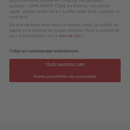
Le prix de base indiqué se compose des produits
Témoignages clients
CEWE myPhotos
Photo sur carton mousse
Carte cadeau CEWE
suivants : LIVRE PHOTO CEWE A4 Portrait, couverture
rigide, papier satiné (26 p.) & effet relief doré, argenté ou
rose doré
Coffeetable Book «Art Collection»
Multi-déco
CEWE myPhotos
(Le prix de base varie selon le format choisi, la qualité du
papier et le nombre de pages utilisées. Vous trouverez de
CEWE myPhotos
Conseils décoration murale
Boîte à friandises personnalisée
plus d’informations sur la
liste de prix
.)
Accessoires
CEWE myPhotos
Nouveautés
Créer et commander maintenant :
Accessoires