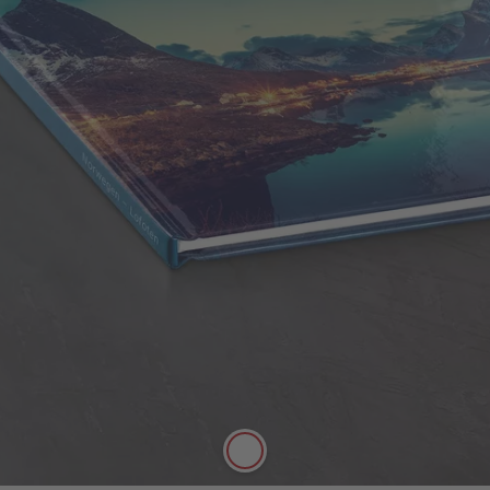
Couverture rigide
Très résistante grâce à une fabrication de haute
qualité, elle protège durablement vos plus belles
créations photo.
Ultra haute résistance
Le recto, le verso et la tranche sont
entièrement personnalisables
Effets reliefs disponibles sur le titre de la
couverture (vernis, argent ou or au choix)
Disponible pour les formats : A5, Carré,
A4 Portrait, A4 Panorama, XL, XXL
portrait, XXL Panorama.
Jusqu’à 202 pages
En savoir plus