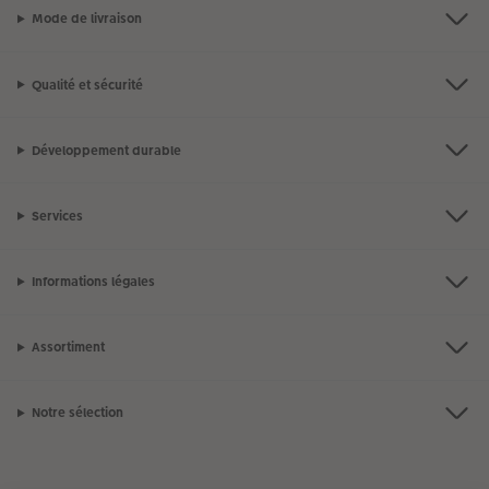
Mode de livraison
CEWE myPhotos
Conseils décoration murale
Boîte à friandises personnalisée
Qualité et sécurité
Accessoires
CEWE myPhotos
Nouveautés
Accessoires
Développement durable
Services
Informations légales
Assortiment
Notre sélection