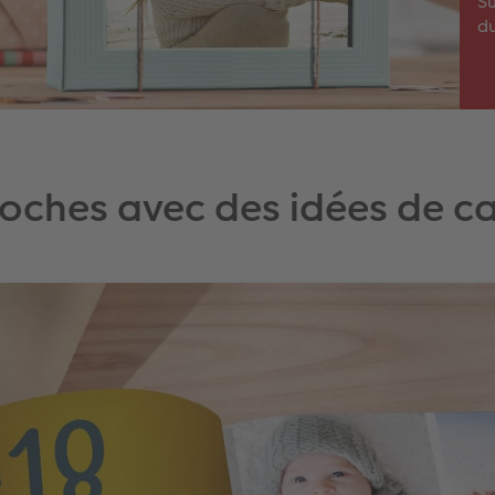
Su
d
roches avec des idées de c