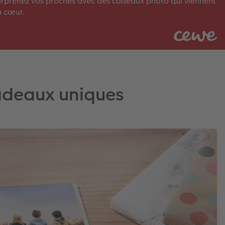
rprenez vos proches avec des cadeaux photo qui viennent
u cœur.
adeaux uniques