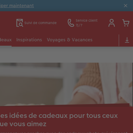
ciper maintenant
Service client
Suivi de commande
7j/7
deaux
Inspirations
Voyages & Vacances
es idées de cadeaux pour tous ceux
ue vous aimez