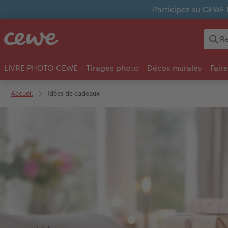
Participez au CEWE 
LIVRE PHOTO CEWE
Tirages photo
Décos murales
Fair
Accueil
Idées de cadeaux