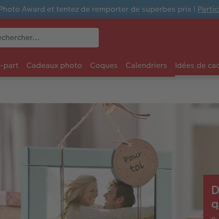
Photo Award et tentez de remporter de superbes prix !
Parti
e-part
Cadeaux photo
Coques
Calendriers
Idées de ca
D
q