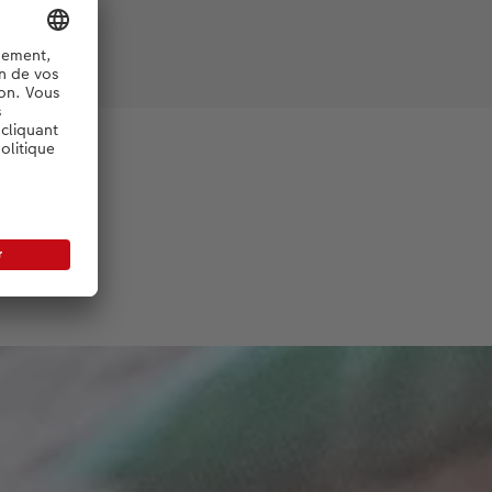
 d’œil
rale