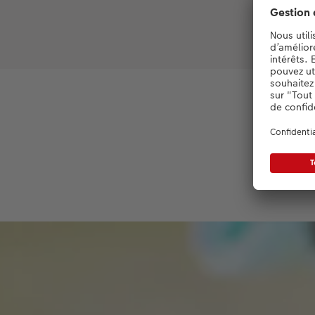
Papie
Déc