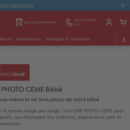
ciper maintenant
Service client
Suivi de commande
7j/7
deaux
Inspirations
Voyages & Vacances
E PHOTO CEWE Bébé
ous-même le 1er livre photo de votre bébé
ir le monde image par image : Un LIVRE PHOTO CEWE pour
petits, qui développe leur motricité, aiguise leurs sens et
 amusants.