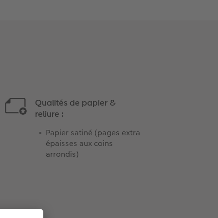
Qualités de papier &
reliure :
Papier satiné (pages extra
épaisses aux coins
arrondis)