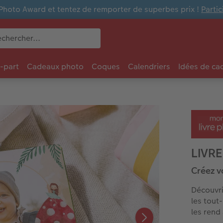
Photo Award et tentez de remporter de superbes prix !
Parti
e-part
Cadeaux photo
Coques
Calendriers
Idées de ca
LIVR
Créez v
Découvr
les tout-
les rend