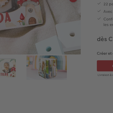
22 pa
Avec 
Conf
les e
dès 
Créer et