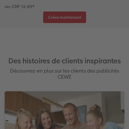
CHF 12.95
*
dès
Accessoires
CEWE myPhotos
Nouveautés
Créez maintenant
Accessoires
Des histoires de clients inspirantes
Découvrez-en plus sur les clients des publicités
CEWE