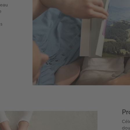
veau
e
us
Pr
Cél
dou