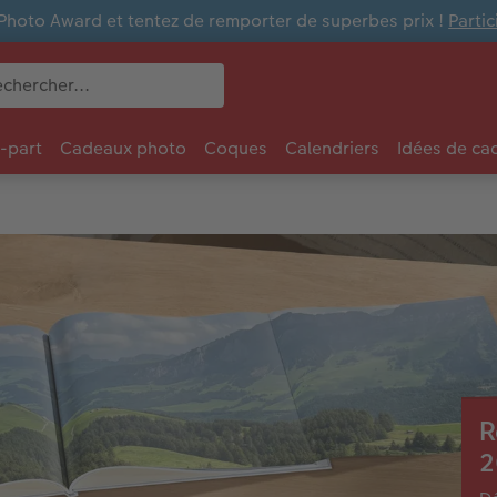
Photo Award et tentez de remporter de superbes prix !
Parti
e-part
Cadeaux photo
Coques
Calendriers
Idées de ca
R
2