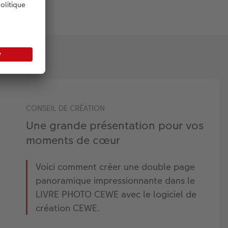
CONSEIL DE CRÉATION
Une grande présentation pour vos
moments de cœur
Voici comment créer une double page
panoramique impressionnante dans le
LIVRE PHOTO CEWE avec le logiciel de
création CEWE.