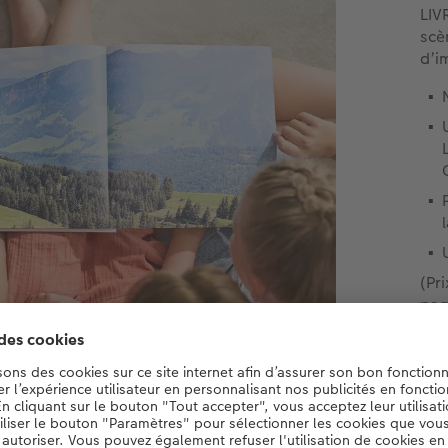
LIV
scè
d’i
(Pr
pag