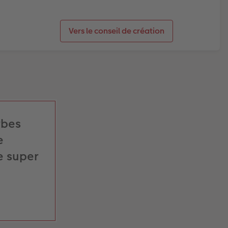
Vers le conseil de création
rbes
e
e super