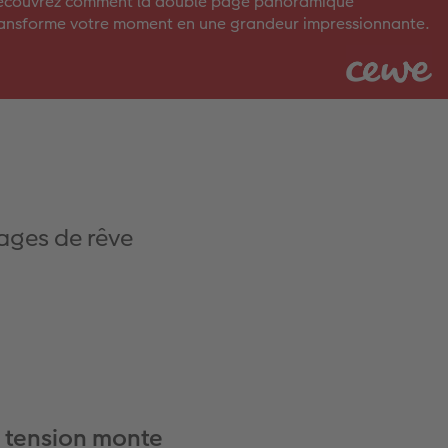
écouvrez comment la double page panoramique
ansforme votre moment en une grandeur impressionnante.
lages de rêve
 tension monte