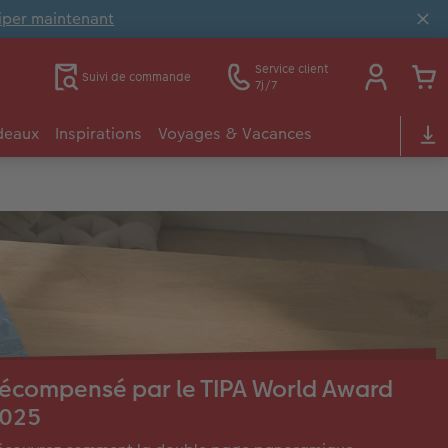
ciper maintenant
Service client
Suivi de commande
7j/7
deaux
Inspirations
Voyages & Vacances
écompensé par le TIPA World Award
025