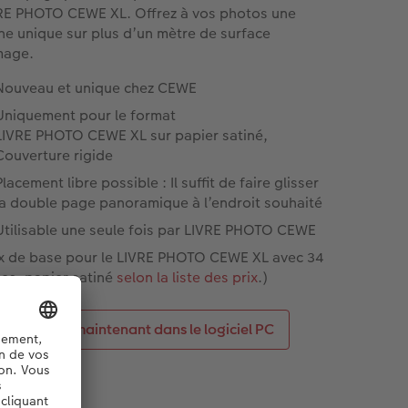
RE PHOTO CEWE XL. Offrez à vos photos une
ne unique sur plus d’un mètre de surface
mage.
Nouveau et unique chez CEWE
Uniquement pour le format
LIVRE PHOTO CEWE XL sur papier satiné,
Couverture rigide
Placement libre possible : Il suffit de faire glisser
la double page panoramique à l’endroit souhaité
Utilisable une seule fois par LIVRE PHOTO CEWE
ix de base pour le LIVRE PHOTO CEWE XL avec 34
es, papier satiné
selon la liste des prix
.)
Créez maintenant dans le logiciel PC