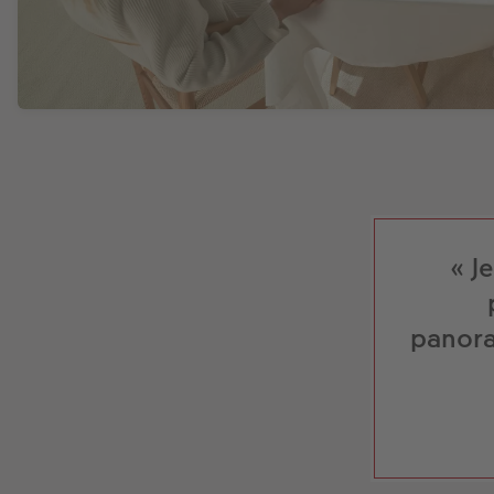
« J
panora