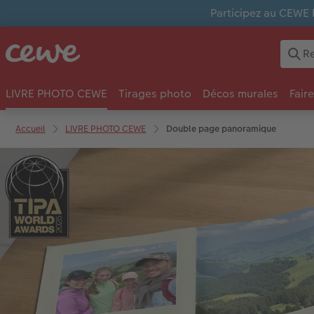
Participez au CEWE 
LIVRE PHOTO CEWE
Tirages photo
Décos murales
Fair
Accueil
LIVRE PHOTO CEWE
Double page panoramique