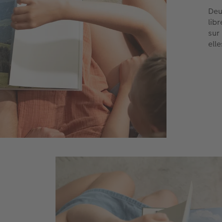
Deu
lib
sur
ell