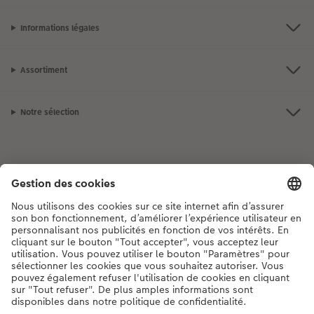
Informations légales
Assortiment
Notre sélection
Si vous avez des questions concernant nos produits ou votre commande,
n'hésitez pas à nous contacter du lundi au dimanche, de 9h00 à 20h00
(hors jours fériés), au numéro de téléphone
044 499 00 12
• 7j/7 • de 9h à
20h
DE
|
FR
|
IT