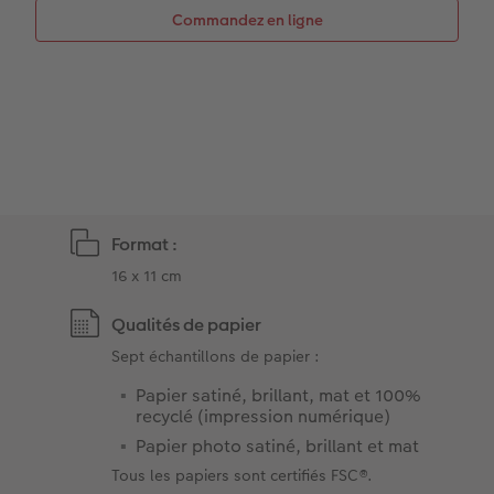
Coffeetable Book «Art Collection»
Multi-déco
CEWE myPhotos
Commandez en ligne
CEWE myPhotos
Conseils décoration murale
Boîte à friandises personnalisée
Accessoires
CEWE myPhotos
Nouveautés
Accessoires
Format :
16 x 11 cm
Qualités de papier
Sept échantillons de papier :
Papier satiné, brillant, mat et 100%
recyclé (impression numérique)
Papier photo satiné, brillant et mat
Tous les papiers sont certifiés FSC®.