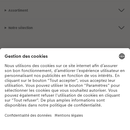
Assortiment
Notre sélection
Si vous avez des questions concernant nos produits ou votre commande,
n'hésitez pas à nous contacter du lundi au dimanche, de 9h00 à 20h00
(hors jours fériés), au numéro de téléphone
044 499 00 12
• 7j/7 • de 9h à
20h
DE
|
FR
|
IT
* Les PVC incluant la TVA, frais d’expédition supplémentaires (valable également