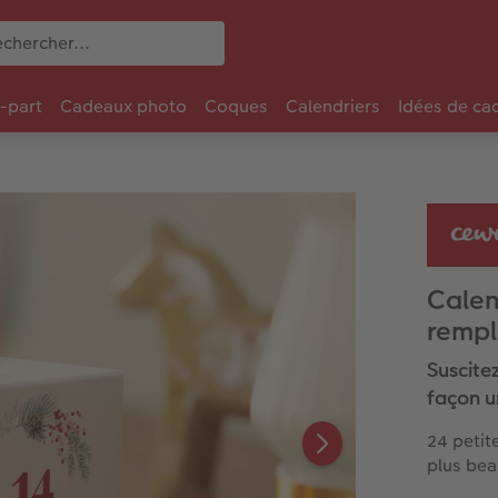
e-part
Cadeaux photo
Coques
Calendriers
Idées de ca
Calen
rempl
Suscite
façon u
24 petit
plus bea