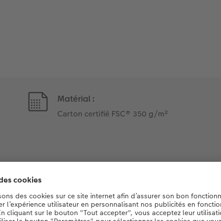
Matérial :
Carton certifié FSC® 350 g/m²