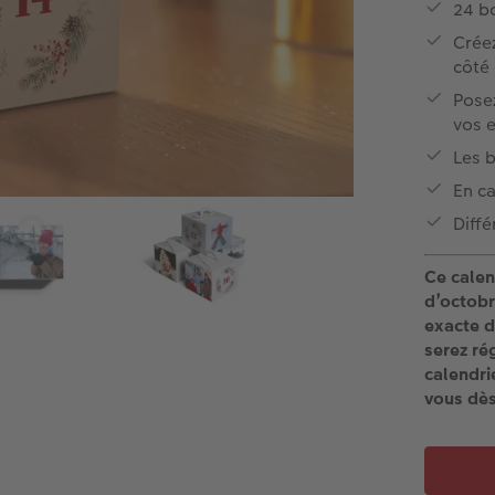
24 b
Créez
côté
Posez
vos 
Les b
En ca
Diffé
Ce calen
d’octobr
exacte d
serez ré
calendri
vous dès