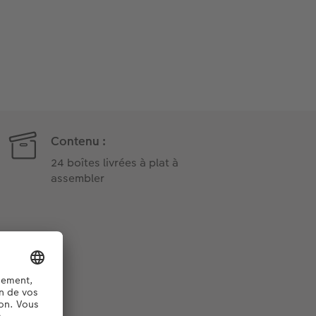
Contenu :
24 boîtes livrées à plat à
assembler