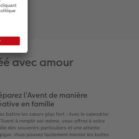
Créé avec amour
éparez l’Avent de manière
éative en famille
tes battre les cœurs plus fort : Avec le calendrier
l’Avent à remplir soi-même, vous offrez à votre
ille des souvenirs particuliers et une attente
ique. Vous pouvez facilement monter les boîtes