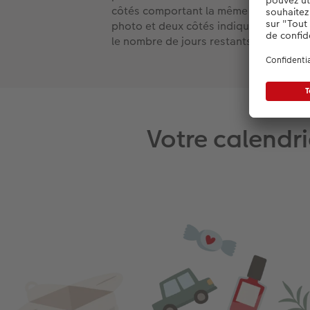
côtés comportant la même
photo et deux côtés indiquant
le nombre de jours restants
Votre calendri