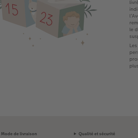
livr
ind
l’Av
rem
le 
sus
Les
per
pro
plu
Mode de livraison
Qualité et sécurité