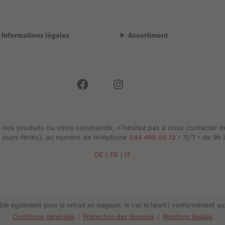
Informations légales
Assortiment
t nos produits ou votre commande, n'hésitez pas à nous contacter 
s jours fériés), au numéro de téléphone
044 499 00 12
• 7j/7 • de 9h
DE
|
FR
|
IT
lable également pour le retrait en magasin, le cas échéant) conformément a
Conditions générales
|
Protection des données
|
Mentions légales