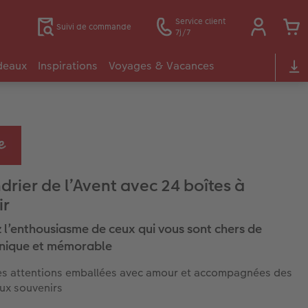
Service client
Suivi de commande
7j/7
deaux
Inspirations
Voyages & Vacances
drier de l’Avent avec 24 boîtes à
ir
z l’enthousiasme de ceux qui vous sont chers de
nique et mémorable
es attentions emballées avec amour et accompagnées des
ux souvenirs