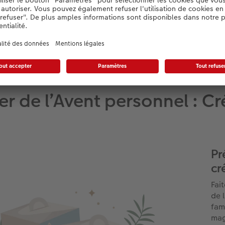
er de l’Avent personnel : 
Pr
cr
Fai
de 
fam
mag