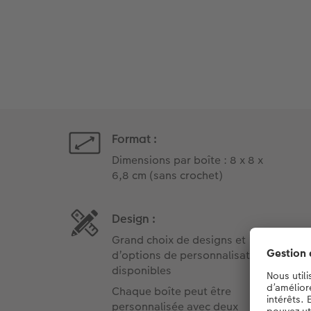
Format :
Dimensions par boîte : 8 x 8 x
6,8 cm (sans crochet)
Design :
Grand choix de designs et
d’options de personnalisation
disponibles
Chaque boîte peut être
personnalisée avec deux