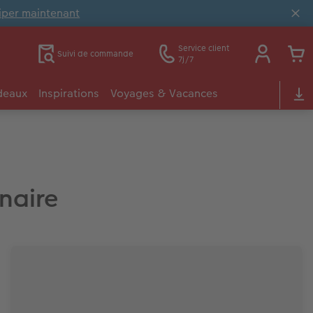
ciper maintenant
Service client
Suivi de commande
7j/7
deaux
Inspirations
Voyages & Vacances
enaire