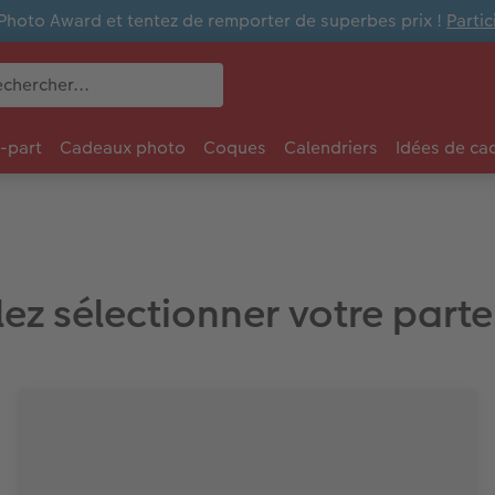
Photo Award et tentez de remporter de superbes prix !
Parti
e-part
Cadeaux photo
Coques
Calendriers
Idées de ca
lez sélectionner votre part