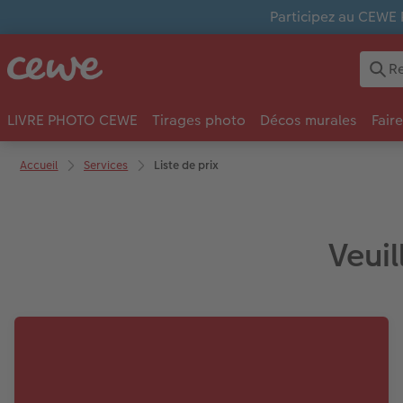
Participez au CEWE 
LIVRE PHOTO CEWE
Tirages photo
Décos murales
Fair
Accueil
Services
Liste de prix
Veuil