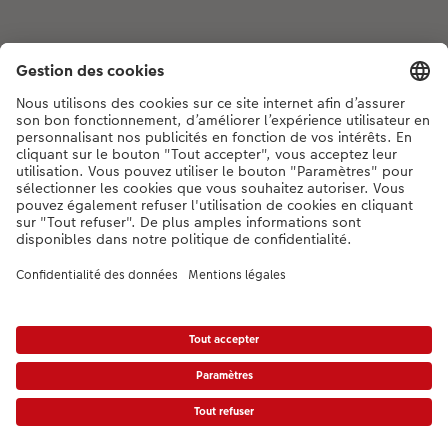
Si vous avez des questions concernant nos produits ou votre commande,
n'hésitez pas à nous contacter du lundi au dimanche, de 9h00 à 20h00
(hors jours fériés), au numéro de téléphone
044 499 00 12
• 7j/7 • de 9h à
20h
DE
|
FR
|
IT
* Les PVC incluant la TVA, frais d’expédition supplémentaires (valable également
pour le retrait en magasin, le cas échéant) conformément aux
tarifs.
Le produit
présenté a éventuellement un prix plus élevé.
|
Conditions générales
|
Protection des données
|
Mentions légales