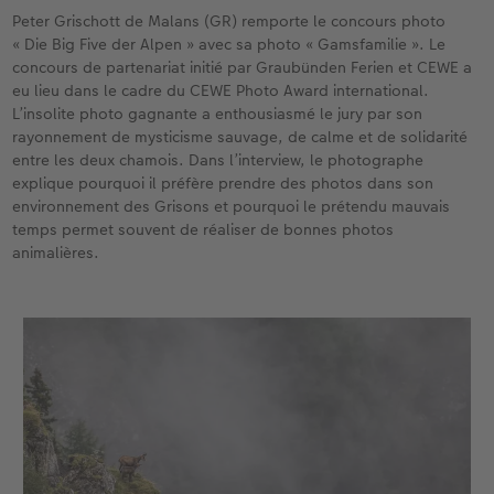
eaux
Étui personnalisé
Tirages photo sur papier recyclé
Affiche carte personnalisée
Autres occasions
Jeux
Coques en silicone
Calendriers muraux avec design
pour l’anniversaire
Mariage
Peter Grischott de Malans (GR) remporte le concours photo
« Die Big Five der Alpen » avec sa photo « Gamsfamilie ». Le
Pochette souvenirs
Poster premium
Pêle-mêle
Cartes à rabat
École et bureau
Coques en polycarbonate
Calendrier mural A4
Cadeaux de fête des mères
Livre de l’année
concours de partenariat initié par Graubünden Ferien et CEWE a
eu lieu dans le cadre du CEWE Photo Award international.
cances
LIVRE PHOTO CEWE Bébé
Lot de photos
hexxas
Cartes photo
Animaux de compagnie
Coques en cuir
Calendrier mural A4 Panorama
Cadeaux pour le départ
Concours photos
L’insolite photo gagnante a enthousiasmé le jury par son
rayonnement de mysticisme sauvage, de calme et de solidarité
entre les deux chamois. Dans l’interview, le photographe
Couverture en cuir et en lin
Autocollants photo
Photo sous plexi
Cartes postales
Faber-Castell
Coques en bois
Calendrier mural A3
Cadeaux photo pour Pâques
Témoignages
explique pourquoi il préfère prendre des photos dans son
 & App
environnement des Grisons et pourquoi le prétendu mauvais
Premières étapes
Tirages immédiats
Photo sur alu-dibond
Carte à l’unité
Tirages créatifs
Coques avec cordon
Calendrier de bureau carré
pour les jeunes mariés
Magazine CEWE
temps permet souvent de réaliser de bonnes photos
animalières.
Possibilités de commande
Photo d’identité biométrique
Photo sur bois
CEWE myPhotos
Boîte cadeau photo
Avec design
CEWE myPhotos
pour l’EVJF
Exemples
Accessoires
Tableau photo Prestige
Idées de cadeaux
CEWE myPhotos
Accessoires
Témoignages clients
CEWE myPhotos
Photo sur carton mousse
Carte cadeau CEWE
Coffeetable Book «Art Collection»
Multi-déco
CEWE myPhotos
CEWE myPhotos
Conseils décoration murale
Boîte à friandises personnalisée