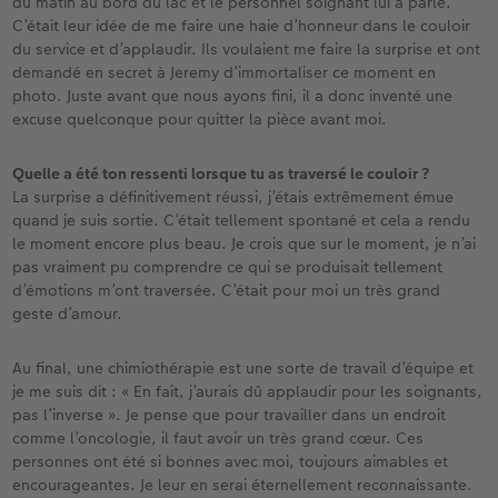
du matin au bord du lac et le personnel soignant lui a parlé.
C’était leur idée de me faire une haie d’honneur dans le couloir
du service et d’applaudir. Ils voulaient me faire la surprise et ont
demandé en secret à Jeremy d’immortaliser ce moment en
photo. Juste avant que nous ayons fini, il a donc inventé une
excuse quelconque pour quitter la pièce avant moi.
Quelle a été ton ressenti lorsque tu as traversé le couloir ?
La surprise a définitivement réussi, j’étais extrêmement émue
quand je suis sortie. C’était tellement spontané et cela a rendu
le moment encore plus beau. Je crois que sur le moment, je n’ai
pas vraiment pu comprendre ce qui se produisait tellement
d’émotions m’ont traversée. C’était pour moi un très grand
geste d’amour.
Au final, une chimiothérapie est une sorte de travail d’équipe et
je me suis dit : « En fait, j’aurais dû applaudir pour les soignants,
pas l’inverse ». Je pense que pour travailler dans un endroit
comme l’oncologie, il faut avoir un très grand cœur. Ces
personnes ont été si bonnes avec moi, toujours aimables et
encourageantes. Je leur en serai éternellement reconnaissante.