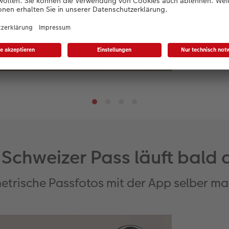
r Schweizer Pass läuft bald 
etrische Passfotos mit der App selber m