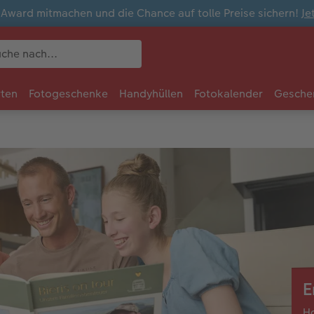
ward mitmachen und die Chance auf tolle Preise sichern!
Je
rten
Fotogeschenke
Handyhüllen
Fotokalender
Gesche
E
Ha