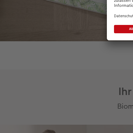
Ih
Biom