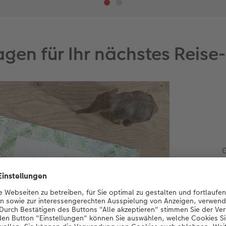
gen für Ihr nächstes Reis
i
der
Fü
b