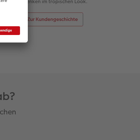
Andenken im tropischen Look.
Zur Kundengeschichte
ab?
achen