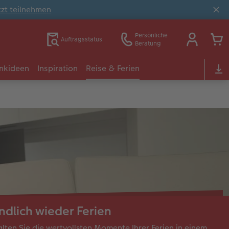
tzt teilnehmen
Persönliche
Auftragsstatus
Beratung
nkideen
Inspiration
Reise & Ferien
ndlich wieder Ferien
lten Sie die wertvollsten Momente Ihrer Ferien in einem