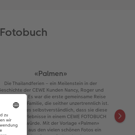
e-Fotobuch
«Palmen»
Die Thailandferien – ein Meilenstein in der
Geschichte der CEWE Kunden Nancy, Roger und
hren Kindern. Es war die erste gemeinsame Reise
 Patchwork-Familie, die seither unzertrennlich ist.
r Nancy war es selbstverständlich, dass sie diese
esonderen Erlebnisse in einem CEWE FOTOBUCH
verewigen würde. Mit der Vorlage «Palmen»
zauberte sie aus den vielen schönen Fotos ein