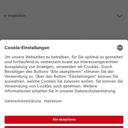
Inspiration
Bei Fragen zu Produkten oder der Bestellung können Sie uns gerne von
Montag bis Samstag von 8:00 – 20:00 Uhr und Sonntag von 10:00 –
20:00 Uhr (gesetzliche Feiertage ausgenommen) unter der
Telefonnummer
044 499 01 21
kontaktieren.
DE
|
FR
|
IT
* Die UVP gelten inkl. MWST zzgl. Versandkosten (ggf. auch bei Filialabholung) gem.
Preisliste
Das abgebildete Produkt hat ggfs. einen höheren Preis.
|
AGB
|
Datenschutz
|
Impressum