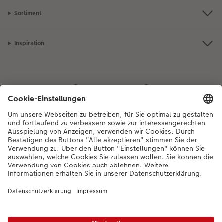
Sortiment
Inspiration
Bei Fragen zu Produkten oder der Bestellung können Sie uns gerne von
Montag bis Samstag von 8:00 – 20:00 Uhr und Sonntag von 10:00 –
20:00 Uhr (gesetzliche Feiertage ausgenommen) unter der
Telefonnummer
044 499 01 21
kontaktieren.
DE
|
FR
|
IT
* Die UVP gelten inkl. MWST zzgl. Versandkosten (ggf. auch bei Filialabholung) gem.
Preisliste
Das abgebildete Produkt hat ggfs. einen höheren Preis.