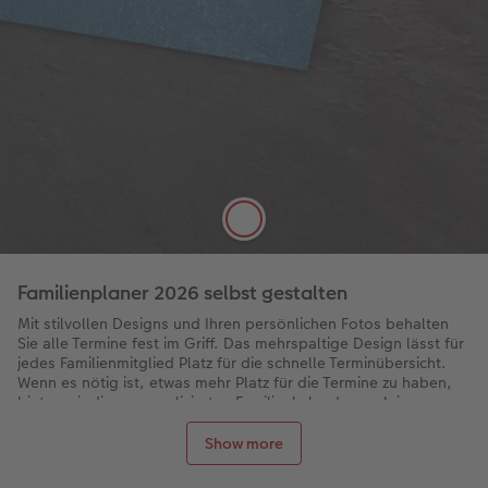
Digitaldruck Matt
Satte Farben, seidenmatter Look
Die hochwertige Papierqualität Digitaldruck Matt
mit einer Stärke von 250 g/m² und seidenmatter
Oberfläche lässt sich gut mit Stiften beschreiben.
Familienplaner 2026 selbst gestalten
Mit stilvollen Designs und Ihren persönlichen Fotos behalten
Sie alle Termine fest im Griff. Das mehrspaltige Design lässt für
jedes Familienmitglied Platz für die schnelle Terminübersicht.
Wenn es nötig ist, etwas mehr Platz für die Termine zu haben,
bieten wir die personalisierten Familienkalender auch im
grossen A3-Format an.
Show more
Gestalten Sie die praktische Kalenderübersicht für
die ganze Familie