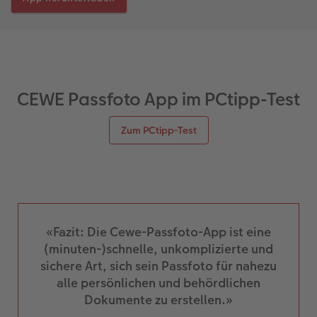
Coffeetable Book «Art Collection»
Wandgestaltung
Foto-Leckerlidose
CEWE FOTOBUCH per PDF
CEWE myPhotos
Neuheiten
CEWE Passfoto App im PCtipp-Test
CEWE myPhotos
Zubehör
Zum PCtipp-Test
Zubehör
«Fazit: Die Cewe-Passfoto-App ist eine
(minuten-)schnelle, unkomplizierte und
sichere Art, sich sein Passfoto für nahezu
alle persönlichen und behördlichen
Dokumente zu erstellen.»