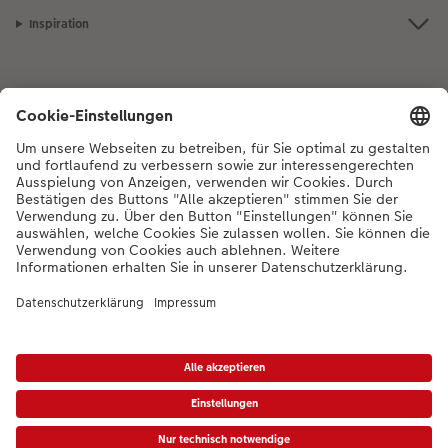
Inspiration
Bei Fragen zu Produkten oder der Bestellung können Sie uns gerne von
Montag bis Samstag von 8:00 – 20:00 Uhr und Sonntag von 10:00 –
20:00 Uhr (gesetzliche Feiertage ausgenommen) unter der
Telefonnummer
044 499 01 21
kontaktieren.
DE
|
FR
|
IT
* Die UVP gelten inkl. MWST zzgl. Versandkosten (ggf. auch bei Filialabholung) gem.
Preisliste
Das abgebildete Produkt hat ggfs. einen höheren Preis.
|
AGB
|
Datenschutz
|
Impressum