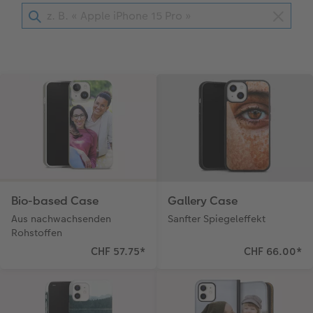
Kundenbeispiele
CEWE myPhotos
Hartschaum
CEWE Geschenkgutschein
Kundengeschichten
Mehrteiler
CEWE myPhotos
Coffeetable Book «Art Collection»
Wandgestaltung
Foto-Leckerlidose
CEWE FOTOBUCH per PDF
CEWE myPhotos
Neuheiten
CEWE myPhotos
Zubehör
Zubehör
Bio-based Case
Gallery Case
Aus nachwachsenden
Sanfter Spiegeleffekt
Rohstoffen
CHF 57.75
*
CHF 66.00
*