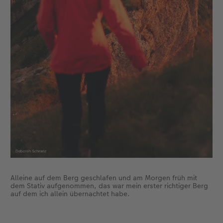
CEWE FOTOBUCH per PDF
CEWE myPhotos
Neuheiten
CEWE myPhotos
Zubehör
Zubehör
Alleine auf dem Berg geschlafen und am Morgen früh mit
dem Stativ aufgenommen, das war mein erster richtiger Berg
auf dem ich allein übernachtet habe.