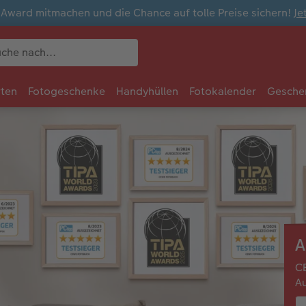
ward mitmachen und die Chance auf tolle Preise sichern!
Je
rten
Fotogeschenke
Handyhüllen
Fotokalender
Gesche
A
CE
Au