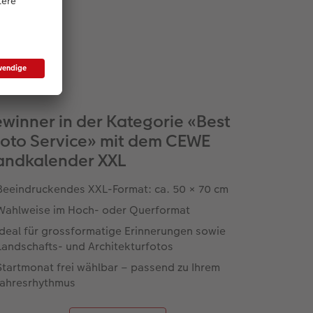
winner in der Kategorie «Best
oto Service» mit dem CEWE
ndkalender XXL
Beeindruckendes XXL-Format: ca. 50 × 70 cm
Wahlweise im Hoch- oder Querformat
Ideal für grossformatige Erinnerungen sowie
Landschafts- und Architekturfotos
Startmonat frei wählbar – passend zu Ihrem
Jahresrhythmus