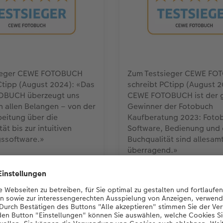
ieger CEWE FOTOBUCH
Zum Testsieger CEWE F
Ctipp (August 2024): «Das
schreibt PCtipp (August 
BUCH überzeugt uns
CEWE FOTOBUCH ist der 
in allen Belangen – von der
Gewinner der Fotobuch
eitung über die
Kaufberatung 2023: Foto
ät bis zur intuitiven
Software, Bedienung und 
gssoftware.»
Buchqualität sind allesam
überragend.»