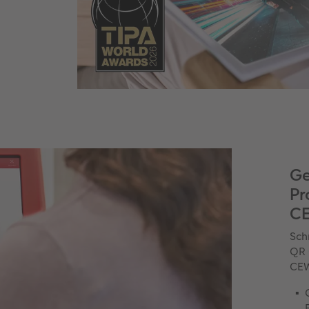
Ge
Pr
CE
Sch
QR 
CEW