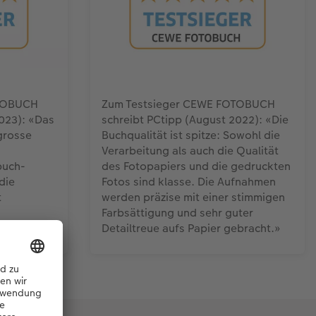
OTOBUCH
Zum Testsieger CEWE FOTOBUCH
2023): «Das
schreibt PCtipp (August 2022): «Die
grosse
Buchqualität ist spitze: Sowohl die
Verarbeitung als auch die Qualität
buch-
des Fotopapiers und die gedruckten
die
Fotos sind klasse. Die Aufnahmen
t
werden präzise mit einer stimmigen
Farbsättigung und sehr guter
Detailtreue aufs Papier gebracht.»