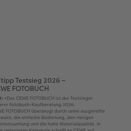
tipp Testsieg 2026 –
EWE FOTOBUCH
t:
«Das CEWE FOTOBUCH ist der Testsieger
erer Fotobuch-Kaufberatung 2026:
E FOTOBUCH überzeugt durch seine ausgereifte
tware, die einfache Bedienung, den riesigen
ktionsumfang und die hohe Materialqualität. In
er getesteten Kategorie schafft es CEWE auf