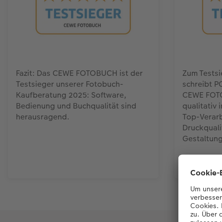
Fazit: Das CEWE FOTOBUCH ist der
Zum Tests
Testsieger unserer Fotobuch-
schreibt P
Kaufberatung 2025: Software,
CEWE FOTO
Bedienung und Buchqualität sind
qualitativ 
herausragend.
Top-Verarb
Druckqualit
Gestaltun