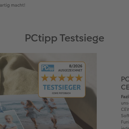
artig macht!
PCtipp Testsiege
PC
C
Fazi
uns
CEW
Sof
Fun
jed