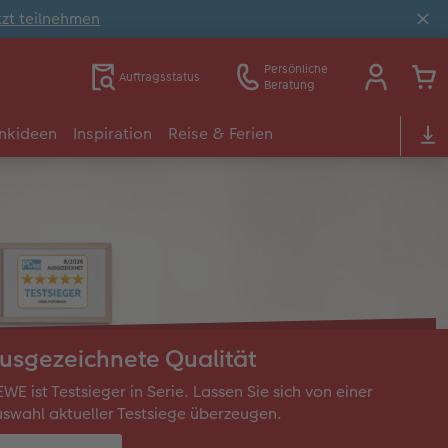
tzt teilnehmen
Persönliche
Auftragsstatus
Beratung
nkideen
Inspiration
Reise & Ferien
usgezeichnete Qualität
WE ist Testsieger in Serie. Lassen Sie sich von einer
swahl aktueller Testsiege überzeugen.