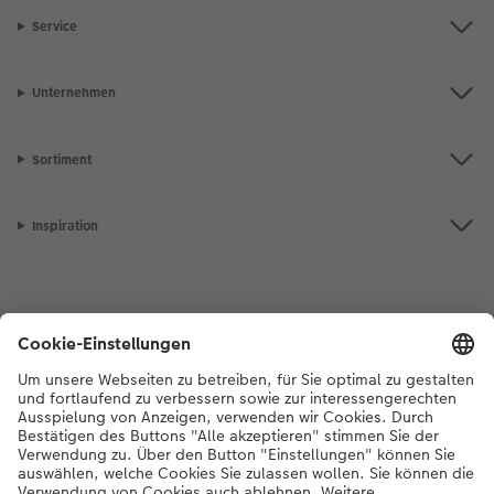
Service
Unternehmen
Sortiment
Inspiration
Bei Fragen zu Produkten oder der Bestellung können Sie uns gerne von
Montag bis Samstag von 8:00 – 20:00 Uhr und Sonntag von 10:00 –
20:00 Uhr (gesetzliche Feiertage ausgenommen) unter der
Telefonnummer
044 499 01 21
kontaktieren.
DE
|
FR
|
IT