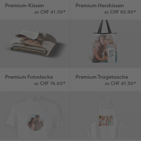
Kundenbeispiele
CEWE myPhotos
Hartschaum
CEWE Geschenkgutschein
Premium-Kissen
Premium Herzkissen
CHF 41.50
*
CHF 65.90
*
ab
ab
Kundengeschichten
Mehrteiler
CEWE myPhotos
Coffeetable Book «Art Collection»
Wandgestaltung
Foto-Leckerlidose
CEWE FOTOBUCH per PDF
CEWE myPhotos
Neuheiten
CEWE myPhotos
Zubehör
Premium Fotodecke
Premium Tragetasche
Zubehör
CHF 74.00
*
CHF 41.50
*
ab
ab