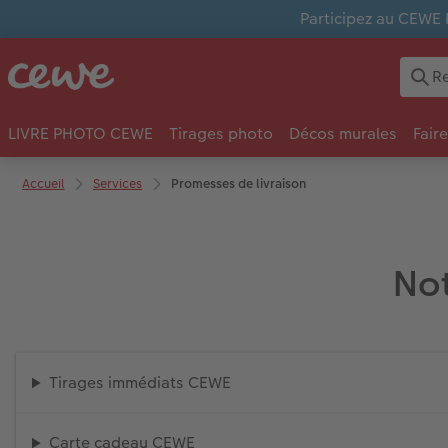
Participez au CEWE 
LIVRE PHOTO CEWE
Tirages photo
Décos murales
Fair
Accueil
Services
Promesses de livraison
Not
Tirages immédiats CEWE
Carte cadeau CEWE