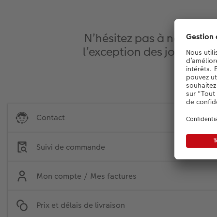
N’hésitez pas à nous con
l’exception des jours fér
Contact
Suivi de commande
Mon compte / Mes factures
Prix et délais de livraison