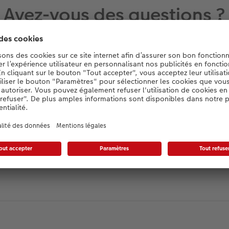
Avez-vous des questions ?
tacter : 044 802 90 28. Du lundi au dima
iés légaux). Vous pouvez aussi nous contac
suivante : contact@cewe.ch