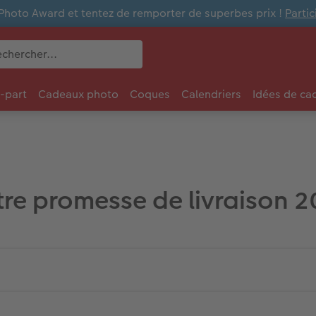
Photo Award et tentez de remporter de superbes prix !
Parti
e-part
Cadeaux photo
Coques
Calendriers
Idées de ca
re promesse de livraison 