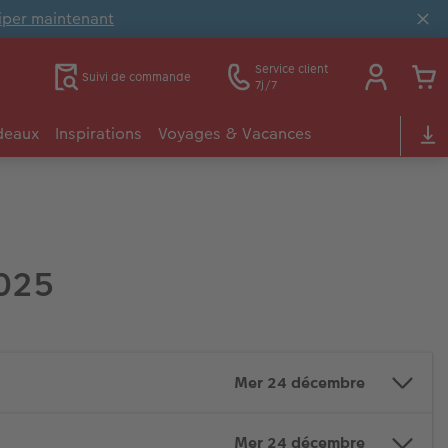
ciper maintenant
Service client
Suivi de commande
7j/7
deaux
Inspirations
Voyages & Vacances
2025
Mer 24 décembre
Mer 24 décembre