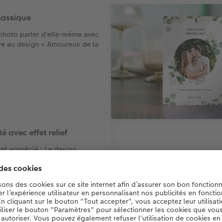
lassique
 photo parler d'elle-même avec
re au design « Amoureux de la
é avec effet relief
nt apprécié : Le design
urelle verte » associé à une
ée attire tous les regards avec
tyle.