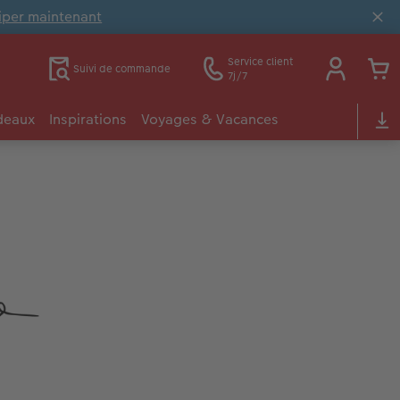
ciper maintenant
Service client
Suivi de commande
7j/7
deaux
Inspirations
Voyages & Vacances