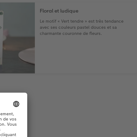
Floral et ludique
Le motif « Vert tendre » est très tendance
avec ses couleurs pastel douces et sa
charmante couronne de fleurs.