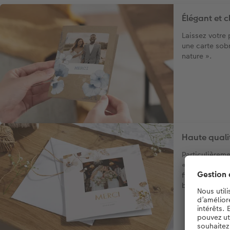
Élégant et c
Laissez votre
une carte sob
nature ».
Haute qualit
Particulièreme
« Élégance nat
finition raffin
beaucoup de s