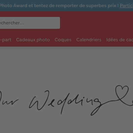
Photo Award et tentez de remporter de superbes prix !
Parti
e-part
Cadeaux photo
Coques
Calendriers
Idées de ca