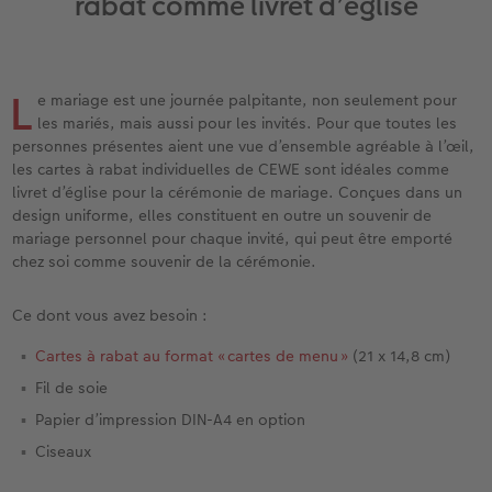
rabat comme livret d’église
eaux
Étui personnalisé
Tirages photo sur papier recyclé
Affiche carte personnalisée
Autres occasions
Jeux
Coques en silicone
Calendriers muraux avec design
pour l’anniversaire
Mariage
Pochette souvenirs
Poster premium
Pêle-mêle
Cartes à rabat
École et bureau
Coques en polycarbonate
Calendrier mural A4
Cadeaux de fête des mères
Livre de l’année
L
e mariage est une journée palpitante, non seulement pour
cances
LIVRE PHOTO CEWE Bébé
Lot de photos
hexxas
Cartes photo
Animaux de compagnie
Coques en cuir
Calendrier mural A4 Panorama
Cadeaux pour le départ
Concours photos
les mariés, mais aussi pour les invités. Pour que toutes les
personnes présentes aient une vue d’ensemble agréable à l’œil,
Couverture en cuir et en lin
Autocollants photo
Photo sous plexi
Cartes postales
Faber-Castell
Coques en bois
Calendrier mural A3
Cadeaux photo pour Pâques
Témoignages
les cartes à rabat individuelles de CEWE sont idéales comme
 & App
livret d’église pour la cérémonie de mariage. Conçues dans un
design uniforme, elles constituent en outre un souvenir de
Premières étapes
Tirages immédiats
Photo sur alu-dibond
Carte à l’unité
Tirages créatifs
Coques avec cordon
Calendrier de bureau carré
pour les jeunes mariés
Magazine CEWE
mariage personnel pour chaque invité, qui peut être emporté
chez soi comme souvenir de la cérémonie.
Possibilités de commande
Photo d’identité biométrique
Photo sur bois
CEWE myPhotos
Boîte cadeau photo
Avec design
CEWE myPhotos
pour l’EVJF
Ce dont vous avez besoin :
Exemples
Accessoires
Tableau photo Prestige
Idées de cadeaux
CEWE myPhotos
Accessoires
Cartes à rabat au format « cartes de menu »
(21 x 14,8 cm)
Témoignages clients
CEWE myPhotos
Photo sur carton mousse
Carte cadeau CEWE
Fil de soie
Papier d’impression DIN-A4 en option
Coffeetable Book «Art Collection»
Multi-déco
CEWE myPhotos
Ciseaux
CEWE myPhotos
Conseils décoration murale
Boîte à friandises personnalisée