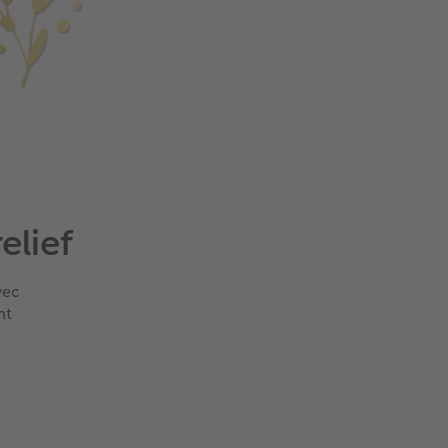
elief
vec
nt