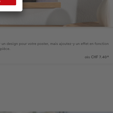
 un design pour votre poster, mais ajoutez-y un effet en fonction
 pièce.
CHF 7.40
*
dès