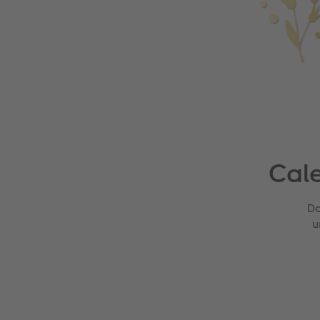
Cale
Do
u