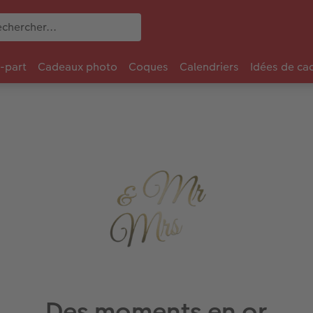
e-part
Cadeaux photo
Coques
Calendriers
Idées de ca
Des moments en or