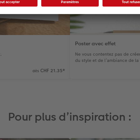
Poster avec effet
.
Ne vous contentez pas de créer
du style et de l’ambiance de la
CHF 21.35
*
dès
Pour plus d’inspiration :