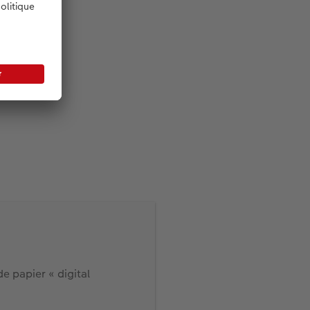
E.
de papier « digital