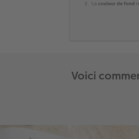
La
couleur de fond
r
l’attention des phot
Formes géographiqu
égaux.
Trois éléments
struct
Pour les textes court
Voici commen