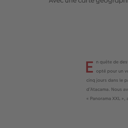
Avec une carte géographi
E
n quête de des
opté pour un v
cinq jours dans le p
d’Atacama. Nous av
« Panorama XXL », af