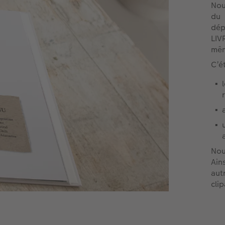
Nou
du
dé
LIV
mêm
C’é
Nou
Ain
aut
clip