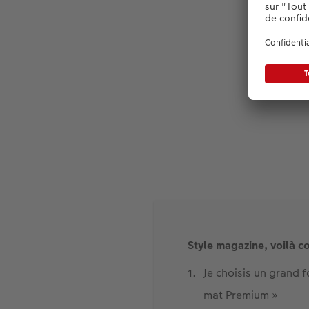
C
Style magazine, voilà c
Je choisis un grand 
mat Premium »