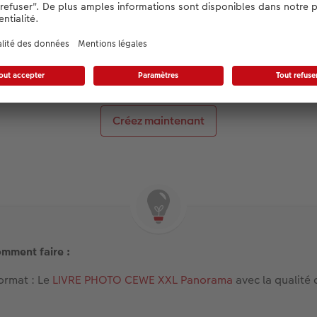
Storytelling à travers l’impact visuel et la liberté créative.
réez directement votre LIVRE PHOTO CEW
Créez maintenant
omment faire :
format : Le
LIVRE PHOTO CEWE XXL Panorama
avec la qualité 