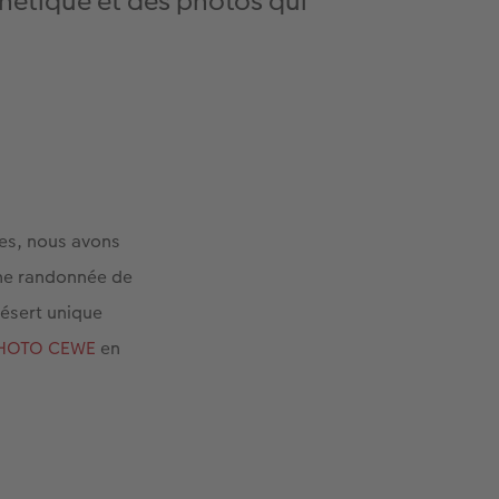
hétique et des photos qui
es, nous avons
une randonnée de
désert unique
PHOTO CEWE
en