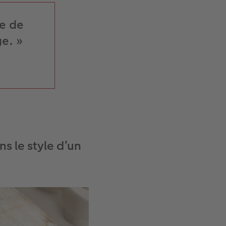
le de
e. »
 le style d’un