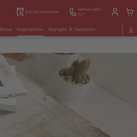
Service client
Suivi de commande
7j/7
deaux
Inspirations
Voyages & Vacances