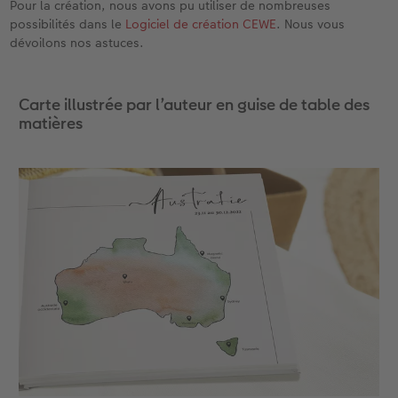
Pour la création, nous avons pu utiliser de nombreuses
possibilités dans le
Logiciel de création CEWE
. Nous vous
Accessoires
CEWE myPhotos
Nouveautés
dévoilons nos astuces.
Accessoires
Carte illustrée par l’auteur en guise de table des
matières