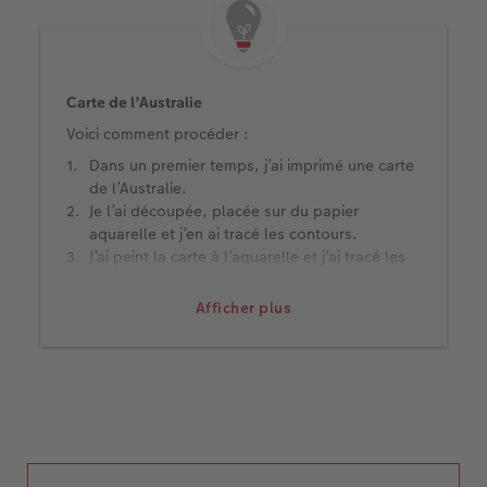
Carte de l’Australie
Voici comment procéder :
Dans un premier temps, j’ai imprimé une carte
de l’Australie.
Je l’ai découpée, placée sur du papier
aquarelle et j’en ai tracé les contours.
J’ai peint la carte à l’aquarelle et j’ai tracé les
contours au feutre noir.
Une fois la carte sèche, je l’ai photographiée.
Afficher plus
J’ai chargé l’image dans le logiciel de création
CEWE dans notre LIVRE PHOTO CEWE.
Dans le logiciel, j’ai recadré la carte à l’aide
de la fonction de détourage de la galerie
photo CEWE, de sorte qu’aucun papier
aquarelle superflu n’apparaisse.
Dans le logiciel, j’ai encore un peu retouché la