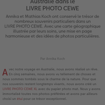
Australie dans le
eaux
Étui personnalisé
Tirages photo sur papier recyclé
Affiche carte personnalisée
Autres occasions
Jeux
Coques en silicone
Calendriers muraux avec design
pour l’anniversaire
Mariage
LIVRE PHOTO CEWE
Pochette souvenirs
Poster premium
Pêle-mêle
Cartes à rabat
École et bureau
Coques en polycarbonate
Calendrier mural A4
Cadeaux de fête des mères
Livre de l’année
Annika et Mathias Koch ont conservé le trésor de
nombreux souvenirs particuliers dans un
cances
LIVRE PHOTO CEWE Bébé
Lot de photos
hexxas
Cartes photo
Animaux de compagnie
Coques en cuir
Calendrier mural A4 Panorama
Cadeaux pour le départ
Concours photos
LIVRE PHOTO CEWE. Avec une carte géographique
illustrée par leurs soins, une mise en page
Couverture en cuir et en lin
Autocollants photo
Photo sous plexi
Cartes postales
Faber-Castell
Coques en bois
Calendrier mural A3
Cadeaux photo pour Pâques
Témoignages
harmonieuse et des idées de photos particulières.
 & App
Premières étapes
Tirages immédiats
Photo sur alu-dibond
Carte à l’unité
Tirages créatifs
Coques avec cordon
Calendrier de bureau carré
pour les jeunes mariés
Magazine CEWE
Possibilités de commande
Photo d’identité biométrique
Photo sur bois
CEWE myPhotos
Boîte cadeau photo
Avec design
CEWE myPhotos
pour l’EVJF
Par Annika Koch
A
Exemples
Accessoires
Tableau photo Prestige
Idées de cadeaux
CEWE myPhotos
Accessoires
vec notre voyage en Australie, nous avons réalisé un rêve.
En cinq semaines, nous avons vu tellement de choses et
nous sommes tombés sous le charme de la nature. Pour que
Témoignages clients
CEWE myPhotos
Photo sur carton mousse
Carte cadeau CEWE
nos souvenirs restent longtemps vivants, nous avons créé un
LIVRE PHOTO CEWE XL
avec du papier photo mat. Nous y avons
Coffeetable Book «Art Collection»
Multi-déco
CEWE myPhotos
immortalisé toutes nos photos préférées et avons par ailleurs
choisi un
étui
pour ce trésor exceptionnel.
CEWE myPhotos
Conseils décoration murale
Boîte à friandises personnalisée