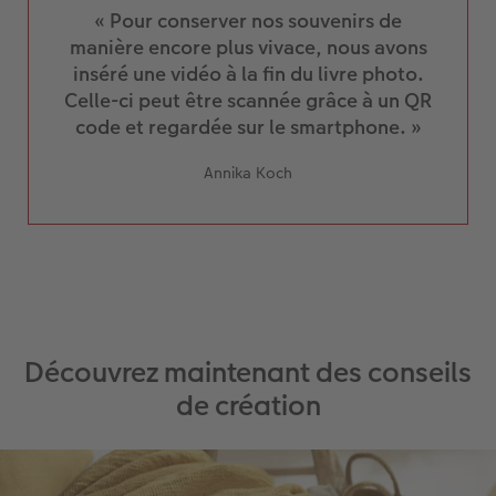
carte, saturé les couleurs et les ai rendues un
« Pour conserver nos souvenirs de
peu plus claires.
manière encore plus vivace, nous avons
Maintenant, la carte peut être copiée autant
inséré une vidéo à la fin du livre photo.
de fois que l’on veut et modifiée dans sa taille
selon les besoins : Par exemple, dans la table
Celle-ci peut être scannée grâce à un QR
des matières ou sur la couverture.
code et regardée sur le smartphone. »
Annika Koch
Découvrez maintenant des conseils
de création