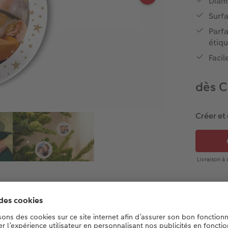
Diam
Surfa
Parfa
étiq
Facil
dès C
Créer et