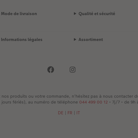
Mode de livraison
Qualité et sécurité
Informations légales
Assortiment
t nos produits ou votre commande, n'hésitez pas à nous contacter 
s jours fériés), au numéro de téléphone
044 499 00 12
• 7j/7 • de 9h
DE
|
FR
|
IT