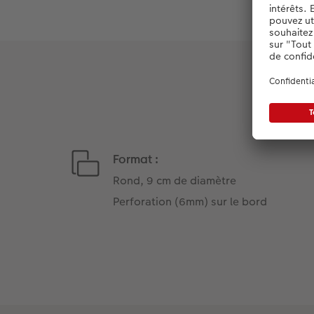
Format :
Rond, 9 cm de diamètre
Perforation (6mm) sur le bord