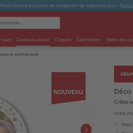
Photo Award et tentez de remporter de superbes prix !
Parti
e-part
Cadeaux photo
Coques
Calendriers
Idées de ca
photo et motif de Noël
Déco 
Créez v
Votre mo
Plex