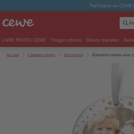
Participez au CEWE 
LIVRE PHOTO CEWE
Tirages photo
Décos murales
Fair
Accueil
Cadeaux photo
Décoration
Étiquette cadeau avec 