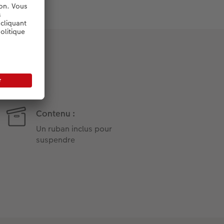
Contenu :
Un ruban inclus pour
suspendre