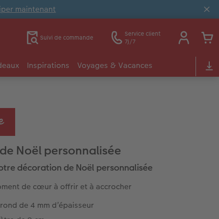
ciper maintenant
Service client
Suivi de commande
7j/7
deaux
Inspirations
Voyages & Vacances
de Noël personnalisée
otre décoration de Noël personnalisée
ment de cœur à offrir et à accrocher
i rond de 4 mm d’épaisseur