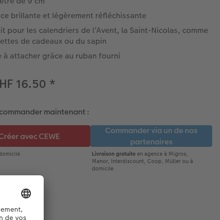
ètre de 9 cm
ce brillante et légèrement réfléchissante
it pour les calendriers de l’Avent, la Saint-Nicolas, comme
uettes de cadeaux ou du sapin
e à attacher grâce au ruban fourni
HF 16.50
*
 commander maintenant :