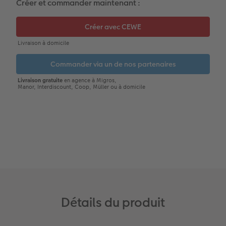
Créer et commander maintenant :
CEWE myPhotos
Conseils décoration murale
Boîte à friandises personnalisée
Accessoires
CEWE myPhotos
Nouveautés
Accessoires
Détails du produit