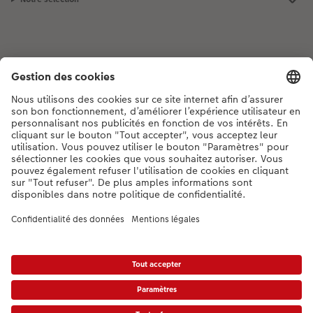
Si vous avez des questions concernant nos produits ou votre commande,
n'hésitez pas à nous contacter du lundi au dimanche, de 9h00 à 20h00
(hors jours fériés), au numéro de téléphone
044 499 00 12
• 7j/7 • de 9h à
20h
DE
|
FR
|
IT
* Les PVC incluant la TVA, frais d’expédition supplémentaires (valable également
pour le retrait en magasin, le cas échéant) conformément aux
tarifs.
Le produit
présenté a éventuellement un prix plus élevé.
|
Conditions générales
|
Protection des données
|
Mentions légales