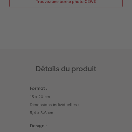
Trouvez une borne photo CEWE
CEWE myPhotos
Conseils décoration murale
Boîte à friandises personnalisée
Accessoires
CEWE myPhotos
Nouveautés
Accessoires
Détails du produit
Format :
15 x 20 cm
Dimensions individuelles :
5,4 x 8,6 cm
Design :