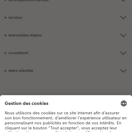
Services
Informations légales
Assortiment
Notre sélection
Si vous avez des questions concernant nos produits ou votre commande,
n'hésitez pas à nous contacter du lundi au dimanche, de 9h00 à 20h00
(hors jours fériés), au numéro de téléphone
044 499 00 12
• 7j/7 • de 9h à