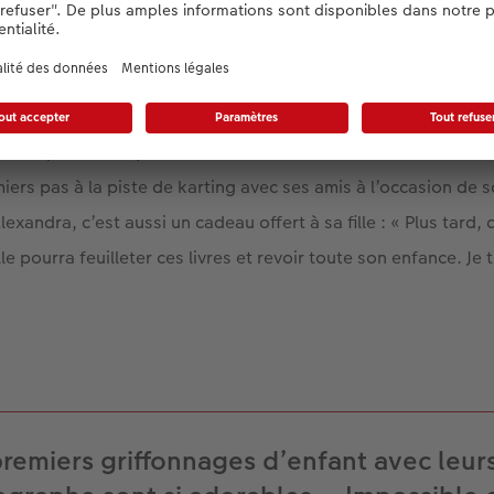
 une terrasse au panorama magnifique. « Par beau temps, on
 la Jungfrau », explique Moni toute fière. Perrine aime se déte
tte, où elle joue à des jeux de dragons ou à Minecraft. Du ha
rguer d’une belle collection de livres photo. Depuis la naissa
livres photo chaque année. Ils sont tous différents et montren
miers pas à la piste de karting avec ses amis à l’occasion de 
lexandra, c’est aussi un cadeau offert à sa fille : « Plus tard,
lle pourra feuilleter ces livres et revoir toute son enfance. Je
remiers griffonnages d’enfant avec leur