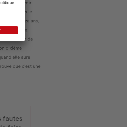
 peut même voir
ndre ici, dans le
ut de ses onze ans,
nce de Perrine,
t l’évolution de
son dixième
 quand elle aura
 trouve que c’est une
s fautes