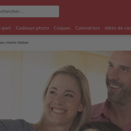
e-part
Cadeaux photo
Coques
Calendriers
Idées de ca
es clients Weber