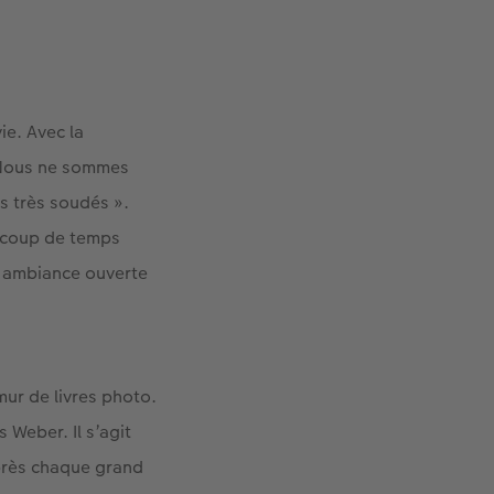
ie. Avec la
 « Nous ne sommes
s très soudés ».
aucoup de temps
e ambiance ouverte
 mur de livres photo.
 Weber. Il s’agit
près chaque grand