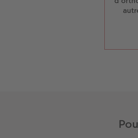
d’orth
autr
Pou