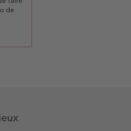
e faire
to de
ieux