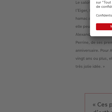
Le salon donne sur
l’Eiger, le Mönch et
hamac avec sa table
elle peut déjà se ta
Alexandra crée des 
Perrine, de ses pre
anniversaire. Pour A
vingt ans ou plus, e
très jolie idée. »
« Ces p