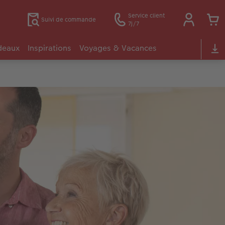
Service client
Suivi de commande
7j/7
deaux
Inspirations
Voyages & Vacances