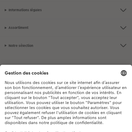
Informations légales
Assortiment
Notre sélection
Si vous avez des questions concernant nos produits ou votre commande,
n'hésitez pas à nous contacter du lundi au dimanche, de 9h00 à 20h00
(hors jours fériés), au numéro de téléphone
044 499 00 12
• 7j/7 • de 9h à
20h
DE
|
FR
|
IT