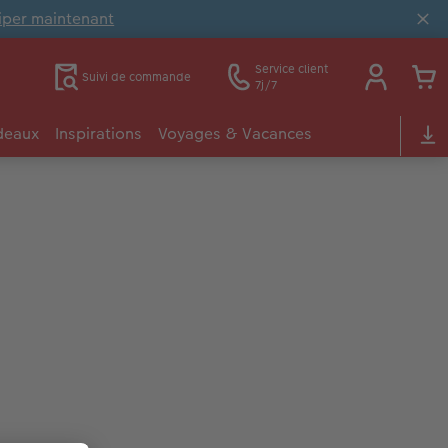
ciper maintenant
Service client
Suivi de commande
7j/7
deaux
Inspirations
Voyages & Vacances