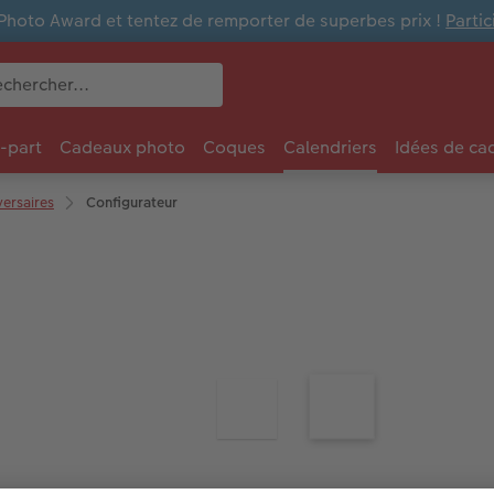
Photo Award et tentez de remporter de superbes prix !
Parti
e-part
Cadeaux photo
Coques
Calendriers
Idées de ca
versaires
Configurateur