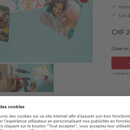
Form
Lot d
CHF 
Créer et