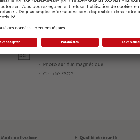
Détails du produit
Matérial :
Photo sur film magnétique
Certifié FSC®
Mode de livraison
Qualité et sécurité