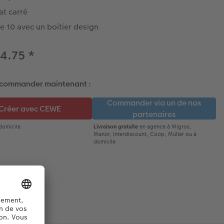
at carré
e 10 avec un boîtier design
24.75
*
 commander maintenant :