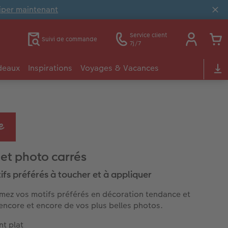
ciper maintenant
Service client
Suivi de commande
7j/7
deaux
Inspirations
Voyages & Vacances
t photo carrés
ifs préférés à toucher et à appliquer
mez vos motifs préférés en décoration tendance et
 encore et encore de vos plus belles photos.
nt plat