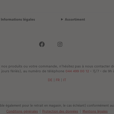
Informations légales
Assortiment
t nos produits ou votre commande, n'hésitez pas à nous contacter 
s jours fériés), au numéro de téléphone
044 499 00 12
• 7j/7 • de 9h
DE
|
FR
|
IT
lable également pour le retrait en magasin, le cas échéant) conformément a
Conditions générales
|
Protection des données
|
Mentions légales