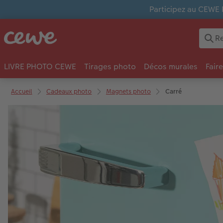
Participez au CEWE 
LIVRE PHOTO CEWE
Tirages photo
Décos murales
Fair
Accueil
Cadeaux photo
Magnets photo
Carré