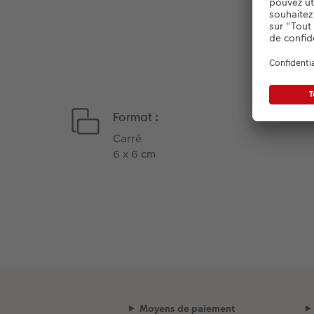
Format :
Carré
6 x 6 cm
Moyens de paiement