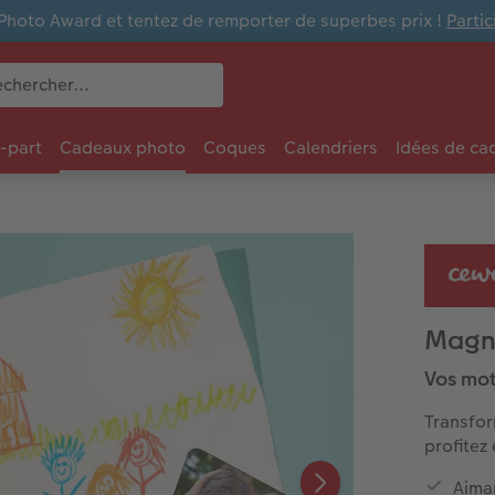
Photo Award et tentez de remporter de superbes prix !
Parti
e-part
Cadeaux photo
Coques
Calendriers
Idées de ca
Magne
Vos mot
Transfor
profitez
Aima