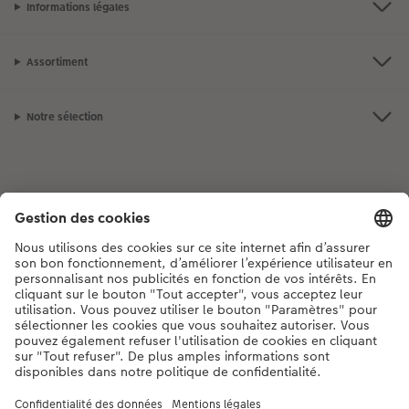
Informations légales
Assortiment
Notre sélection
Si vous avez des questions concernant nos produits ou votre commande,
n'hésitez pas à nous contacter du lundi au dimanche, de 9h00 à 20h00
(hors jours fériés), au numéro de téléphone
044 499 00 12
• 7j/7 • de 9h à
20h
DE
|
FR
|
IT