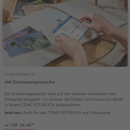
CEWE FOTOBUCH per PDF
CEWE myPhotos
Neuheiten
CEWE myPhotos
Zubehör
Zubehör
CEWE FOTOBUCH
mit Erinnerungstasche
Die Erinnerungstasche wird auf der hinteren Innenseite des
Einbands integriert. So können Sie Tickets und Souvenirs direkt
in Ihrem CEWE FOTOBUCH aufbewahren.
Jetzt neu:
Auch für das CEWE FOTOBUCH auf Fotopapier
CHF 28.40
*
ab
Preisinformation