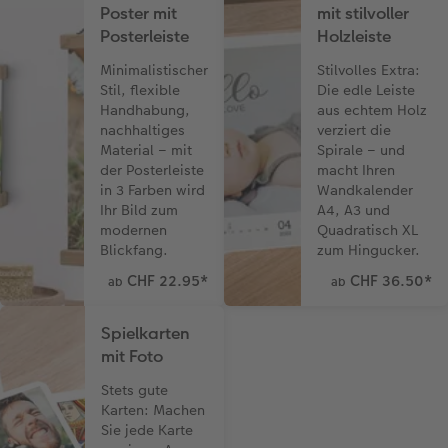
Poster mit
mit stilvoller
Posterleiste
Holzleiste
Minimalistischer
Stilvolles Extra:
Stil, flexible
Die edle Leiste
Handhabung,
aus echtem Holz
nachhaltiges
verziert die
Material – mit
Spirale – und
der Posterleiste
macht Ihren
in 3 Farben wird
Wandkalender
Ihr Bild zum
A4, A3 und
modernen
Quadratisch XL
Blickfang.
zum Hingucker.
CHF 22.95
*
CHF 36.50
*
ab
ab
Spielkarten
mit Foto
Stets gute
Karten: Machen
Sie jede Karte