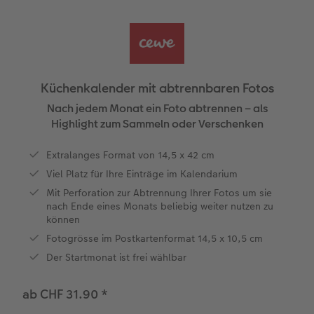
Panoramaseite
Little Prints
Posterleiste
Einladungskarten
Dekoration
Frame Case
Taschenkalender
Für Tierfreunde
Fototipps
Fernreise
en
Personalisierter Schuber
Nature Prints
Photo Streetmap Poster
Weitere Anlässe
Spiele
Silikonhüllen
Wandkalender mit Design
Zum Geburtstag
Hochzeit
Erinnerungstasche
Premium Poster
Fotocollage
Klappkarten
Schule & Büro
Kunststoffhüllen
Wandkalender A4
Muttertagsgeschenke
Jahrbuch
Küchenkalender mit abtrennbaren Fotos
n
CEWE FOTOBUCH Kids
Fotosets
hexxas
Fotokarten
Haustiere
Lederhüllen
Wandkalender A4 Panorama
Geschenke zum Abschied
Fotowettbewerbe
Nach jedem Monat ein Foto abtrennen – als
Highlight zum Sammeln oder Verschenken
Einband mit Leder und Leinen
Fotosticker
Acrylglas
Postkarten
Faber-Castell
Holzhülle
Wandkalender A3
Fotogeschenke zum Osterfest
Kundengeschichten
 & App
Extralanges Format von 14,5 x 42 cm
Viel Platz für Ihre Einträge im Kalendarium
Erste Schritte
Sofortfotos
Alu Dibond
Einzelkarten im Direktversand
Art Prints
Handykette
Tischkalender Quadratisch
für Brautpaare
CEWE Magazin
Mit Perforation zur Abtrennung Ihrer Fotos um sie
nach Ende eines Monats beliebig weiter nutzen zu
Bestellwege
Biometrisches Passfoto
Foto auf Holz
CEWE myPhotos
Foto-Geschenkbox
Mit Design
CEWE myPhotos
für den JGA
können
Fotogrösse im Postkartenformat 14,5 x 10,5 cm
Webinare
Zubehör
Gallery Print
Geschenkidee
CEWE myPhotos
Zubehör
Der Startmonat ist frei wählbar
Kundenbeispiele
CEWE myPhotos
Hartschaum
CEWE Geschenkgutschein
ab CHF 31.90
*
Kundengeschichten
Mehrteiler
CEWE myPhotos