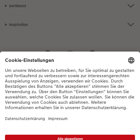
Sortiment
Inspiration
Bei Fragen zu Produkten oder der Bestellung können Sie uns gerne von
Montag bis Samstag von 8:00 – 20:00 Uhr und Sonntag von 10:00 –
20:00 Uhr (gesetzliche Feiertage ausgenommen) unter der
Telefonnummer
044 499 01 21
kontaktieren.
DE
|
FR
|
IT
* Die UVP gelten inkl. MWST zzgl. Versandkosten (ggf. auch bei Filialabholung) gem.
Preisliste
Das abgebildete Produkt hat ggfs. einen höheren Preis.