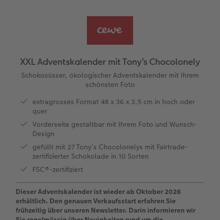
Panoramaseite
Little Prints
Posterleiste
Einladungskarten
Dekoration
Frame Case
Taschenkalender
Für Tierfreunde
Fototipps
Fernreise
en
Personalisierter Schuber
Nature Prints
Photo Streetmap Poster
Weitere Anlässe
Spiele
Silikonhüllen
Wandkalender mit Design
Zum Geburtstag
Hochzeit
Erinnerungstasche
Premium Poster
Fotocollage
Klappkarten
Schule & Büro
Kunststoffhüllen
Wandkalender A4
Muttertagsgeschenke
Jahrbuch
XXL Adventskalender mit Tony’s Chocolonely
n
CEWE FOTOBUCH Kids
Fotosets
hexxas
Fotokarten
Haustiere
Lederhüllen
Wandkalender A4 Panorama
Geschenke zum Abschied
Fotowettbewerbe
Schokosüsser, ökologischer Adventskalender mit Ihrem
schönsten Foto
Einband mit Leder und Leinen
Fotosticker
Acrylglas
Postkarten
Faber-Castell
Holzhülle
Wandkalender A3
Fotogeschenke zum Osterfest
Kundengeschichten
extragrosses Format 48 x 36 x 3,5 cm in hoch oder
 & App
quer
Erste Schritte
Sofortfotos
Alu Dibond
Einzelkarten im Direktversand
Art Prints
Handykette
Tischkalender Quadratisch
für Brautpaare
CEWE Magazin
Vorderseite gestaltbar mit Ihrem Foto und Wunsch-
Design
Bestellwege
Biometrisches Passfoto
Foto auf Holz
CEWE myPhotos
Foto-Geschenkbox
Mit Design
CEWE myPhotos
für den JGA
gefüllt mit 27 Tony’s Chocolonelys mit Fairtrade-
zertifizierter Schokolade in 10 Sorten
Webinare
Zubehör
Gallery Print
Geschenkidee
CEWE myPhotos
Zubehör
FSC®-zertifiziert
Dieser Adventskalender ist wieder ab Oktober 2026
Kundenbeispiele
CEWE myPhotos
Hartschaum
CEWE Geschenkgutschein
erhältlich. Den genauen Verkaufsstart erfahren Sie
frühzeitig über unseren Newsletter. Darin informieren wir
Kundengeschichten
Mehrteiler
CEWE myPhotos
Sie regelmässig über Neuigkeiten rund um die