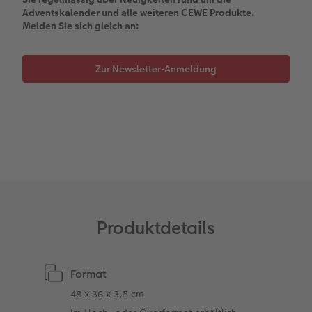
Adventskalender und alle weiteren CEWE Produkte.
Melden Sie sich gleich an:
Coffeetable Book «Art Collection»
Wandgestaltung
Foto-Leckerlidose
CEWE FOTOBUCH per PDF
CEWE myPhotos
Neuheiten
Zur Newsletter-Anmeldung
CEWE myPhotos
Zubehör
Zubehör
Produktdetails
Format
48 x 36 x 3,5 cm