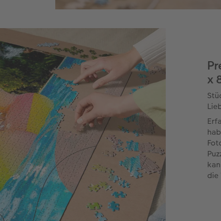
Pr
x 
Stü
Lie
Erf
hab
Fot
Puz
kan
die