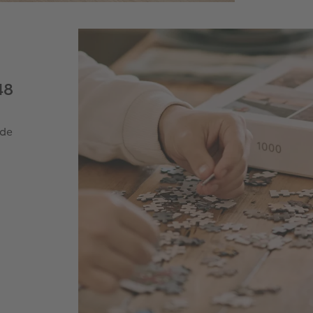
48
ude