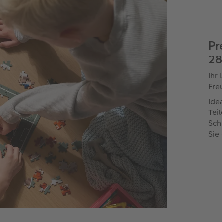
Pr
28
Ihr 
Fre
Ide
Tei
Sch
Sie