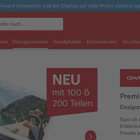
ward mitmachen und die Chance auf tolle Preise sichern!
Je
rten
Fotogeschenke
Handyhüllen
Fotokalender
Gesche
Premi
Einziga
Egal ob 
Erlebnis
Freude b