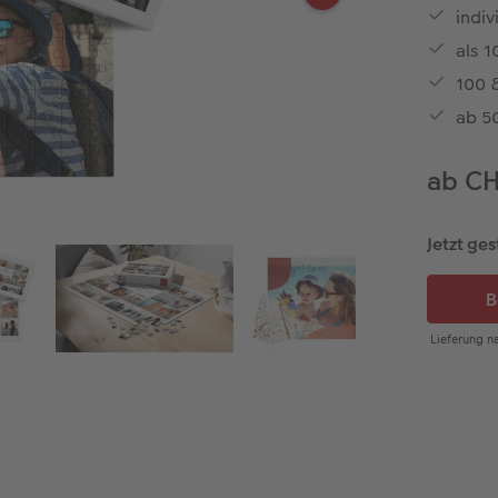
indiv
als 1
100 &
ab 50
ab C
Jetzt ges