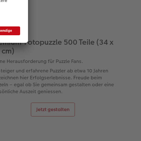
emium-Fotopuzzle 500 Teile (34 x
 cm)
ine Herausforderung für Puzzle Fans.
steiger und erfahrene Puzzler ab etwa 10 Jahren
zeichnen hier Erfolgserlebnisse. Freude beim
zeln – egal ob Sie gemeinsam gestalten oder eine
sönliche Auszeit geniessen.
Jetzt gestalten