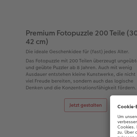
Premium Fotopuzzle 200 Teile (30
42 cm)
Die ideale Geschenkidee für (fast) jedes Alter.
Das Fotopuzzle mit 200 Teilen überzeugt ungeübt
und geübte Puzzler ab 8 Jahren. Auch mit wenig
Ausdauer entstehen kleine Kunstwerke, die nicht
viel Freude bereiten, sondern auch das logische
Denken und die Konzentrationsfähigkeit fördern.
Jetzt gestalten