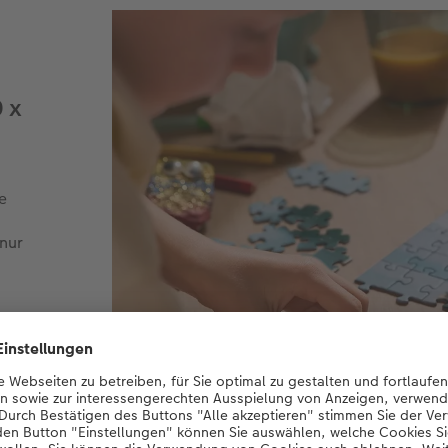
 x
e
 nur