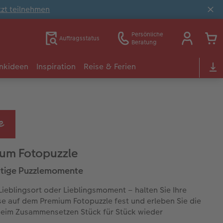
tzt teilnehmen
Persönliche
Auftragsstatus
Beratung
nkideen
Inspiration
Reise & Ferien
um Fotopuzzle
rtige Puzzlemomente
Lieblingsort oder Lieblingsmoment – halten Sie Ihre
se auf dem Premium Fotopuzzle fest und erleben Sie die
eim Zusammensetzen Stück für Stück wieder