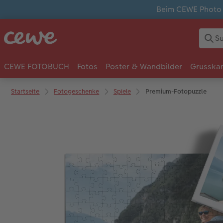
Beim CEWE Photo A
CEWE FOTOBUCH
Fotos
Poster & Wandbilder
Grusska
Startseite
Fotogeschenke
Spiele
Premium-Fotopuzzle