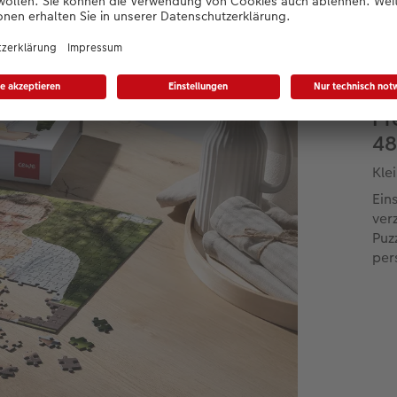
Pr
48
Kle
Ein
ver
Puz
per