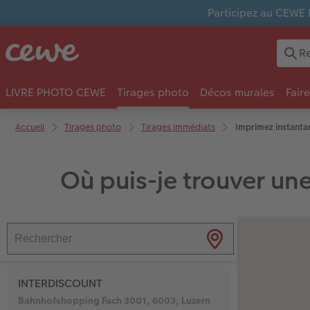
Participez au CEWE 
LIVRE PHOTO CEWE
Tirages photo
Décos murales
Fair
Accueil
Tirages photo
Tirages immédiats
Imprimez instanta