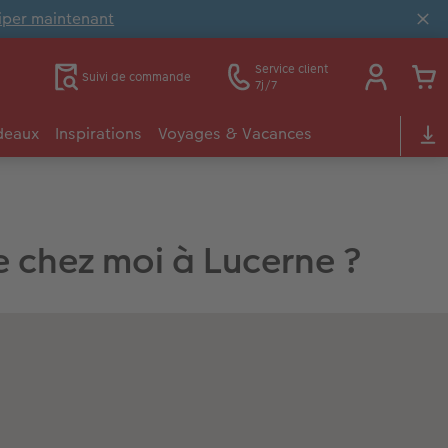
ciper maintenant
Service client
Suivi de commande
7j/7
deaux
Inspirations
Voyages & Vacances