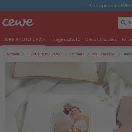
Participez au CEWE 
LIVRE PHOTO CEWE
Tirages photo
Décos murales
Fair
Accueil
LIVRE PHOTO CEWE
Formats
XXL Paysage
Avec