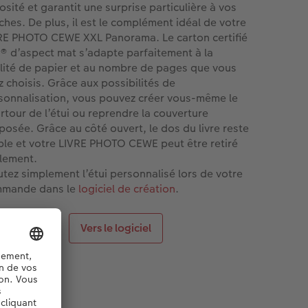
iosité et garantit une surprise particulière à vos
ches. De plus, il est le complément idéal de votre
RE PHOTO CEWE XXL Panorama. Le carton certifié
® d’aspect mat s’adapte parfaitement à la
lité de papier et au nombre de pages que vous
z choisis. Grâce aux possibilités de
sonnalisation, vous pouvez créer vous-même le
rtour de l’étui ou reprendre la couverture
posée. Grâce au côté ouvert, le dos du livre reste
ible et votre LIVRE PHOTO CEWE peut être retiré
ilement.
utez simplement l’étui personnalisé lors de votre
mande dans le
logiciel de création
.
Vers le logiciel