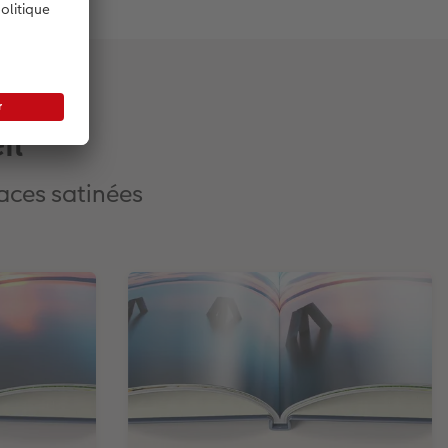
il
faces satinées