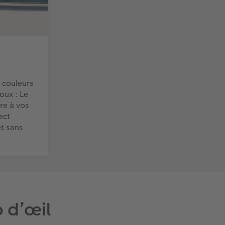
 couleurs
oux : Le
re à vos
ect
et sans
p d’œil