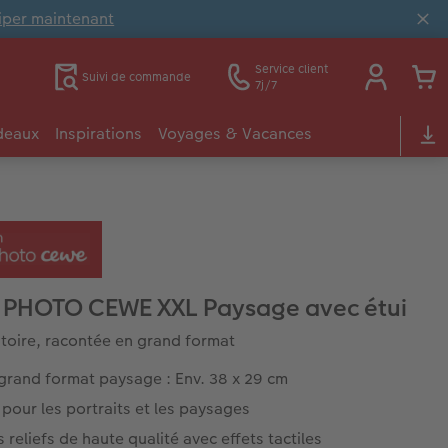
ciper maintenant
Service client
Suivi de commande
7j/7
deaux
Inspirations
Voyages & Vacances
 PHOTO CEWE XXL Paysage avec étui
stoire, racontée en grand format
grand format paysage : Env. 38 x 29 cm
 pour les portraits et les paysages
s reliefs de haute qualité avec effets tactiles