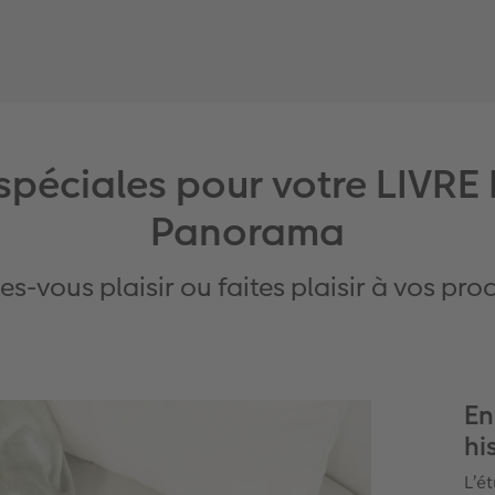
spéciales pour votre LIV
Panorama
tes-vous plaisir ou faites plaisir à vos pro
En
hi
L’é