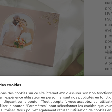
cur
pro
LIV
FSC
qua
ave
per
pou
pro
vis
fac
Ajo
com