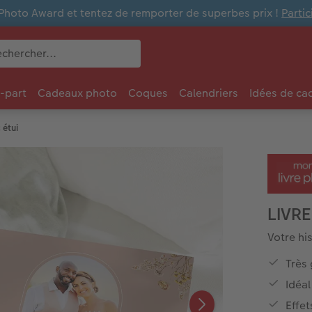
Photo Award et tentez de remporter de superbes prix !
Parti
e-part
Cadeaux photo
Coques
Calendriers
Idées de ca
 étui
LIVRE
Votre hi
Très 
Idéal
Effet