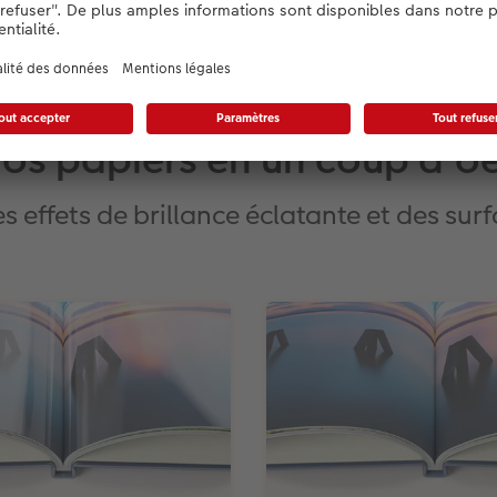
os papiers en un coup d’oe
 effets de brillance éclatante et des sur