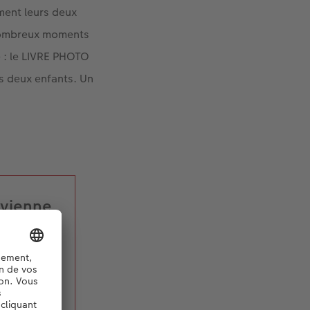
ment leurs deux
s nombreux moments
e : le LIVRE PHOTO
rs deux enfants. Un
 vienne
sente