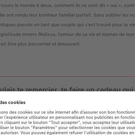
couru le monde à deux, comment ils se sont dit « oui », com
ielle ont rendu leur bonheur familial parfait. Sans oublier le
ntiques passés en tant que couple qui s'est trouvé pour la vi
gratitude envers Melissa, l'amour de sa vie et maman de leu
ait être plus personnel et émouvant.
oulais te remercier, te faire un cadeau qui
œur. Qui soit de moi pour toi. Qui repré
notre histoire. »
Roman Bieri