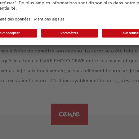
électionner les photos a été pour Roman un voyage dans le te
ce à l'idée de remettre son cadeau. La surprise a été totale :
squ'elle a tenu le LIVRE PHOTO CEWE entre ses mains et que
revenus. « Je suis bouleversée, je suis tellement heureuse. Je
otos existaient encore. C'est incroyablement beau ! », s'est e