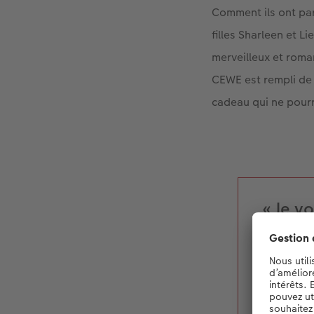
Comment ils ont par
filles Sharleen et L
merveilleux et roma
CEWE est rempli de 
cadeau qui ne pourr
« Je v
du c