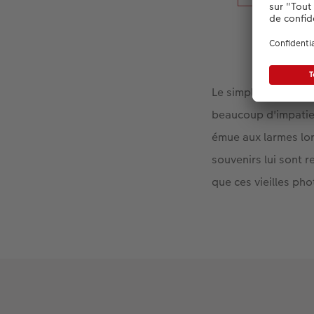
Le simple fait de s
beaucoup d'impatien
émue aux larmes lor
souvenirs lui sont 
que ces vieilles ph