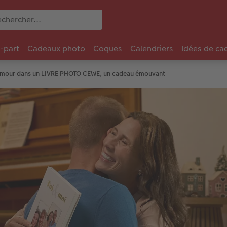
e-part
Cadeaux photo
Coques
Calendriers
Idées de ca
amour dans un LIVRE PHOTO CEWE, un cadeau émouvant