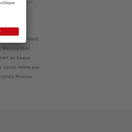
mps et lui a donné
 Melissa était
 tant de beaux
 ne savais même pas
xclamée Melissa.