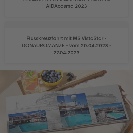
AIDAcosma 2023
Accessoires
CEWE myPhotos
Nouveautés
Accessoires
Flusskreuzfahrt mit MS VistaStar -
DONAUROMANZE - vom 20.04.2023 -
27.04.2023