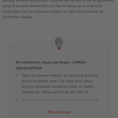
essayé différentes polices, modifié les lettres et les ai agrandies
jusqu’à ce que l’ensemble soit harmonieux. Je trouve mon
inspiration sur les réseaux sociaux ou dans les moteurs de
recherche visuels.
Et maintenant, étape par étape : L'affiche
typographique
Dans un premier temps, je choisis le produit
que je souhaite créer. J’ai opté pour deux
posters premium encadrés dans un cadre
Oakline en chêne au format 40 × 60 cm.
Après avoir sélectionné un type de papier, je
passe à la partie qui me plaît le plus : La
conception. Je commence par insérer ma
Afficher plus
photo dans l’espace réservé et je la réduis.