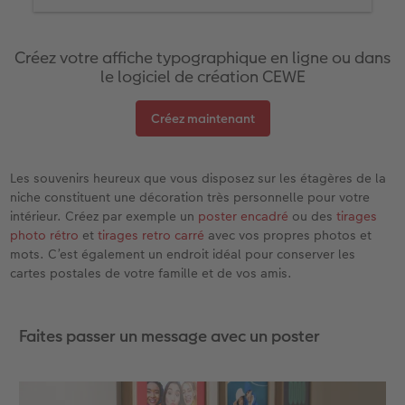
Ensuite, j’applique une jolie couleur d’arrière-
plan sur le reste de la surface.
Créez votre affiche typographique en ligne ou dans
Passons maintenant à la typographie : Dans
le logiciel de création CEWE
la section « Texte », j’ajoute une zone de texte
et je la place sur mon arrière-plan. Il ne
manque plus que la police. Je peux
Créez maintenant
simplement la saisir, la modifier et la déplacer
ici. Une grille affichée m’aide à aligner les
lettres avec précision.
Les souvenirs heureux que vous disposez sur les étagères de la
niche constituent une décoration très personnelle pour votre
J’adore expérimenter avec le texte : Je teste
intérieur. Créez par exemple un
poster encadré
ou des
tirages
différentes couleurs, je modifie l’espacement
photo rétro
et
tirages retro carré
avec vos propres photos et
entre les lettres et les lignes ou encore, je
mots. C’est également un endroit idéal pour conserver les
joue avec les tailles et les polices. Je continue
cartes postales de votre famille et de vos amis.
jusqu’à ce que j’aie le sentiment que tout est
en place.
Mon conseil :
Les lettres individuelles ont un effet
Faites passer un message avec un poster
très différent lorsqu’elles sont par exemple à
l’envers et vues sous un nouvel angle. Parfois,
selon la police, elles peuvent même être
assemblées pour former de nouvelles lettres.