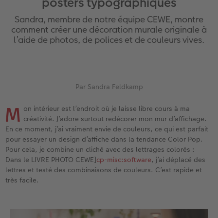
posters typographiques
eaux
Étui personnalisé
Tirages photo sur papier recyclé
Affiche carte personnalisée
Autres occasions
Jeux
Coques en silicone
Calendriers muraux avec design
pour l’anniversaire
Mariage
Sandra, membre de notre équipe CEWE, montre
Pochette souvenirs
Poster premium
Pêle-mêle
Cartes à rabat
École et bureau
Coques en polycarbonate
Calendrier mural A4
Cadeaux de fête des mères
Livre de l’année
comment créer une décoration murale originale à
l’aide de photos, de polices et de couleurs vives.
cances
LIVRE PHOTO CEWE Bébé
Lot de photos
hexxas
Cartes photo
Animaux de compagnie
Coques en cuir
Calendrier mural A4 Panorama
Cadeaux pour le départ
Concours photos
Couverture en cuir et en lin
Autocollants photo
Photo sous plexi
Cartes postales
Faber-Castell
Coques en bois
Calendrier mural A3
Cadeaux photo pour Pâques
Témoignages
 & App
Par Sandra Feldkamp
Premières étapes
Tirages immédiats
Photo sur alu-dibond
Carte à l’unité
Tirages créatifs
Coques avec cordon
Calendrier de bureau carré
pour les jeunes mariés
Magazine CEWE
M
on intérieur est l’endroit où je laisse libre cours à ma
créativité. J’adore surtout redécorer mon mur d’affichage.
Possibilités de commande
Photo d’identité biométrique
Photo sur bois
CEWE myPhotos
Boîte cadeau photo
Avec design
CEWE myPhotos
pour l’EVJF
En ce moment, j’ai vraiment envie de couleurs, ce qui est parfait
pour essayer un design d’affiche dans la tendance Color Pop.
Exemples
Accessoires
Tableau photo Prestige
Idées de cadeaux
CEWE myPhotos
Accessoires
Pour cela, je combine un cliché avec des lettrages colorés :
Dans le LIVRE PHOTO CEWE]
cp-misc:software
, j’ai déplacé des
Témoignages clients
CEWE myPhotos
Photo sur carton mousse
Carte cadeau CEWE
lettres et testé des combinaisons de couleurs. C’est rapide et
très facile.
Coffeetable Book «Art Collection»
Multi-déco
CEWE myPhotos
CEWE myPhotos
Conseils décoration murale
Boîte à friandises personnalisée