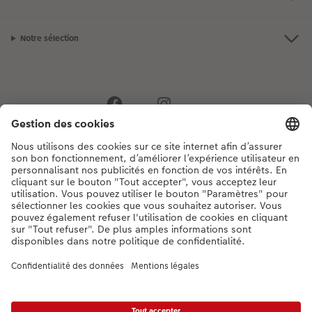
Notre sélection
Si vous avez des questions concernant nos produits ou votre commande,
n'hésitez pas à nous contacter du lundi au dimanche, de 9h00 à 20h00
(hors jours fériés), au numéro de téléphone
044 499 00 12
• 7j/7 • de 9h à
20h
DE
|
FR
|
IT
* Les PVC incluant la TVA, frais d’expédition supplémentaires (valable également
pour le retrait en magasin, le cas échéant) conformément aux
tarifs.
Le produit
présenté a éventuellement un prix plus élevé.
|
Conditions générales
|
Protection des données
|
Mentions légales