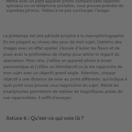
macrophotographie ! Il suffit de remplir une
Même avec un petit appareil photo compact sans objectifs
spéciaux ou un téléphone portable, vous pouvez prendre de
petite taie d’oreiller avec des haricots secs et
superbes photos. Veillez à ne pas surcharger l’image.
voilà le « sac à haricots » sur lequel vous pouvez
parfaitement poser votre appareil photo. Si vous
le souhaitez, vous pouvez également coudre
vous-même un petit sac, ce qui constitue alors
Le printemps est une période propice à la macrophotographie.
un merveilleux cadeau pour les amateurs de
En me plaçant au niveau des yeux de mon sujet, j’obtiens des
photographie.
images avec un effet spatial. J’essaie d’isoler les fleurs et de
jouer avec la profondeur de champ pour attirer le regard du
spectateur. Pour cela, j’utilise un appareil photo à écran
panoramique et j’utilise un téléobjectif ou je me rapproche de
mon sujet avec un objectif grand angle. Attention, chaque
objectif a une distance de mise au point différente, qui indique à
quel point vous pouvez vous rapprocher du sujet. Même les
smartphones permettent de réaliser de magnifiques prises de
vue rapprochées, il suffit d’essayer.
Astuce 6 : Qu’est-ce qui vole là ?