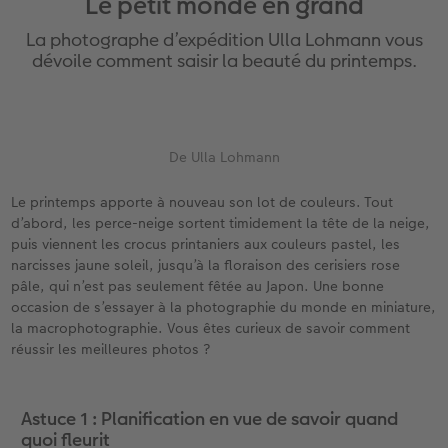
Le petit monde en grand
eaux
Étui personnalisé
Tirages photo sur papier recyclé
Affiche carte personnalisée
Autres occasions
Jeux
Coques en silicone
Calendriers muraux avec design
pour l’anniversaire
Mariage
La photographe d’expédition Ulla Lohmann vous
Pochette souvenirs
Poster premium
Pêle-mêle
Cartes à rabat
École et bureau
Coques en polycarbonate
Calendrier mural A4
Cadeaux de fête des mères
Livre de l’année
dévoile comment saisir la beauté du printemps.
cances
LIVRE PHOTO CEWE Bébé
Lot de photos
hexxas
Cartes photo
Animaux de compagnie
Coques en cuir
Calendrier mural A4 Panorama
Cadeaux pour le départ
Concours photos
Couverture en cuir et en lin
Autocollants photo
Photo sous plexi
Cartes postales
Faber-Castell
Coques en bois
Calendrier mural A3
Cadeaux photo pour Pâques
Témoignages
De Ulla Lohmann
 & App
Premières étapes
Tirages immédiats
Photo sur alu-dibond
Carte à l’unité
Tirages créatifs
Coques avec cordon
Calendrier de bureau carré
pour les jeunes mariés
Magazine CEWE
Le printemps apporte à nouveau son lot de couleurs. Tout
d’abord, les perce-neige sortent timidement la tête de la neige,
puis viennent les crocus printaniers aux couleurs pastel, les
Possibilités de commande
Photo d’identité biométrique
Photo sur bois
CEWE myPhotos
Boîte cadeau photo
Avec design
CEWE myPhotos
pour l’EVJF
narcisses jaune soleil, jusqu’à la floraison des cerisiers rose
pâle, qui n’est pas seulement fêtée au Japon. Une bonne
Exemples
Accessoires
Tableau photo Prestige
Idées de cadeaux
CEWE myPhotos
Accessoires
occasion de s’essayer à la photographie du monde en miniature,
la macrophotographie. Vous êtes curieux de savoir comment
Témoignages clients
CEWE myPhotos
Photo sur carton mousse
Carte cadeau CEWE
réussir les meilleures photos ?
Coffeetable Book «Art Collection»
Multi-déco
CEWE myPhotos
Astuce 1 : Planification en vue de savoir quand
quoi fleurit
CEWE myPhotos
Conseils décoration murale
Boîte à friandises personnalisée