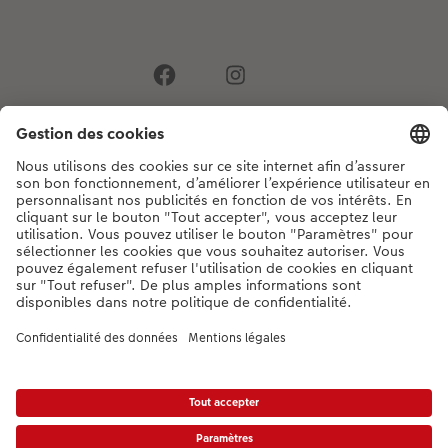
Si vous avez des questions concernant nos produits ou votre commande,
n'hésitez pas à nous contacter du lundi au dimanche, de 9h00 à 20h00
(hors jours fériés), au numéro de téléphone
044 499 00 12
• 7j/7 • de 9h à
20h
DE
|
FR
|
IT
* Les PVC incluant la TVA, frais d’expédition supplémentaires (valable également
pour le retrait en magasin, le cas échéant) conformément aux
tarifs.
Le produit
présenté a éventuellement un prix plus élevé.
|
Conditions générales
|
Protection des données
|
Mentions légales