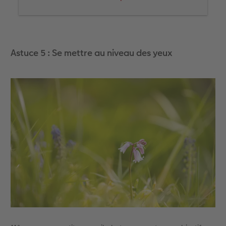
1) Plantez une prairie fleurie pour les abeilles et
les papillons. De mars à mai, c’est le moment
idéal pour semer. Non seulement nos insectes en
profiteront, mais vous aussi.Car ainsi, vous aurez
Astuce 5 : Se mettre au niveau des yeux
toujours de superbes motifs macro dans votre
jardin et cela fonctionne d’ailleurs aussi dans une
jardinière sur le balcon.
2) Sortez à l’extérieur ! La macrophotographie est
un excellent moyen de sortir de chez soi. Vous
serez surpris par la quantité de choses à
découvrir.
3) Soyez vigilant. Veillez à ne pas piétiner les
plantes et essayez, si possible, de rester sur les
chemins.
4) Avec votre appareil photo, montrez comment
la vie s’éveille et partagez notre belle nature avec
d’autres personnes.
5) Astuce d’équipement durable : Fabriquez
vous-même votre trépied pour la