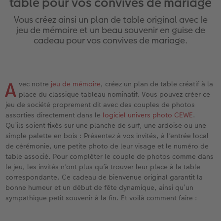
table pour vos convives de mariage
eaux
Étui personnalisé
Tirages photo sur papier recyclé
Affiche carte personnalisée
Autres occasions
Jeux
Coques en silicone
Calendriers muraux avec design
pour l’anniversaire
Mariage
Vous créez ainsi un plan de table original avec le
Pochette souvenirs
Poster premium
Pêle-mêle
Cartes à rabat
École et bureau
Coques en polycarbonate
Calendrier mural A4
Cadeaux de fête des mères
Livre de l’année
jeu de mémoire et un beau souvenir en guise de
cadeau pour vos convives de mariage.
cances
LIVRE PHOTO CEWE Bébé
Lot de photos
hexxas
Cartes photo
Animaux de compagnie
Coques en cuir
Calendrier mural A4 Panorama
Cadeaux pour le départ
Concours photos
Couverture en cuir et en lin
Autocollants photo
Photo sous plexi
Cartes postales
Faber-Castell
Coques en bois
Calendrier mural A3
Cadeaux photo pour Pâques
Témoignages
A
 & App
vec notre
jeu de mémoire
, créez un plan de table créatif à la
place du classique tableau nominatif. Vous pouvez créer ce
Premières étapes
Tirages immédiats
Photo sur alu-dibond
Carte à l’unité
Tirages créatifs
Coques avec cordon
Calendrier de bureau carré
pour les jeunes mariés
Magazine CEWE
jeu de société proprement dit avec des couples de photos
assorties directement dans le
logiciel univers photo CEWE
.
Possibilités de commande
Photo d’identité biométrique
Photo sur bois
CEWE myPhotos
Boîte cadeau photo
Avec design
CEWE myPhotos
pour l’EVJF
Qu’ils soient fixés sur une planche de surf, une ardoise ou une
simple palette en bois : Présentez à vos invités, à l’entrée local
Exemples
Accessoires
Tableau photo Prestige
Idées de cadeaux
CEWE myPhotos
Accessoires
de cérémonie, une petite photo de leur visage et le numéro de
table associé. Pour compléter le couple de photos comme dans
le jeu, les invités n’ont plus qu’à trouver leur place à la table
Témoignages clients
CEWE myPhotos
Photo sur carton mousse
Carte cadeau CEWE
correspondante. Ce cadeau de bienvenue original garantit la
bonne humeur et un début de fête dynamique, ainsi qu’un
Coffeetable Book «Art Collection»
Multi-déco
CEWE myPhotos
sympathique petit souvenir à la fin. Et voilà comment faire :
CEWE myPhotos
Conseils décoration murale
Boîte à friandises personnalisée